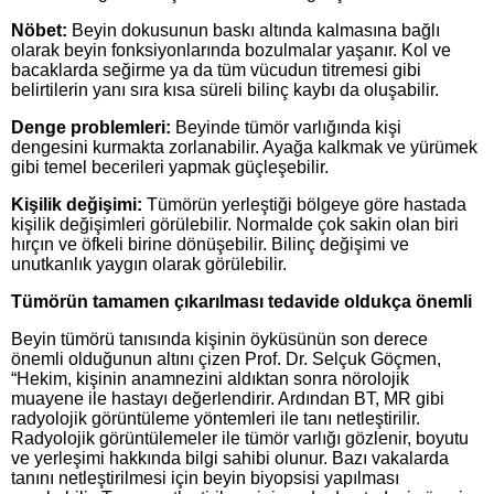
Nöbet:
Beyin dokusunun baskı altında kalmasına bağlı
olarak beyin fonksiyonlarında bozulmalar yaşanır. Kol ve
bacaklarda seğirme ya da tüm vücudun titremesi gibi
belirtilerin yanı sıra kısa süreli bilinç kaybı da oluşabilir.
Denge problemleri:
Beyinde tümör varlığında kişi
dengesini kurmakta zorlanabilir. Ayağa kalkmak ve yürümek
gibi temel becerileri yapmak güçleşebilir.
Kişilik değişimi:
Tümörün yerleştiği bölgeye göre hastada
kişilik değişimleri görülebilir. Normalde çok sakin olan biri
hırçın ve öfkeli birine dönüşebilir. Bilinç değişimi ve
unutkanlık yaygın olarak görülebilir.
Tümörün tamamen çıkarılması tedavide oldukça önemli
Beyin tümörü tanısında kişinin öyküsünün son derece
önemli olduğunun altını çizen Prof. Dr. Selçuk Göçmen,
“Hekim, kişinin anamnezini aldıktan sonra nörolojik
muayene ile hastayı değerlendirir. Ardından BT, MR gibi
radyolojik görüntüleme yöntemleri ile tanı netleştirilir.
Radyolojik görüntülemeler ile tümör varlığı gözlenir, boyutu
ve yerleşimi hakkında bilgi sahibi olunur. Bazı vakalarda
tanını netleştirilmesi için beyin biyopsisi yapılması