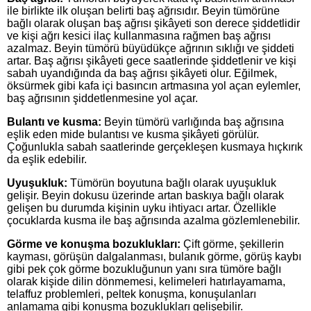
ile birlikte ilk oluşan belirti baş ağrısıdır. Beyin tümörüne
bağlı olarak oluşan baş ağrısı şikâyeti son derece şiddetlidir
ve kişi ağrı kesici ilaç kullanmasına rağmen baş ağrısı
azalmaz. Beyin tümörü büyüdükçe ağrının sıklığı ve şiddeti
artar. Baş ağrısı şikâyeti gece saatlerinde şiddetlenir ve kişi
sabah uyandığında da baş ağrısı şikâyeti olur. Eğilmek,
öksürmek gibi kafa içi basıncın artmasına yol açan eylemler,
baş ağrısının şiddetlenmesine yol açar.
Bulantı ve kusma:
Beyin tümörü varlığında baş ağrısına
eşlik eden mide bulantısı ve kusma şikâyeti görülür.
Çoğunlukla sabah saatlerinde gerçekleşen kusmaya hıçkırık
da eşlik edebilir.
Uyuşukluk:
Tümörün boyutuna bağlı olarak uyuşukluk
gelişir. Beyin dokusu üzerinde artan baskıya bağlı olarak
gelişen bu durumda kişinin uyku ihtiyacı artar. Özellikle
çocuklarda kusma ile baş ağrısında azalma gözlemlenebilir.
Görme ve konuşma bozuklukları:
Çift görme, şekillerin
kayması, görüşün dalgalanması, bulanık görme, görüş kaybı
gibi pek çok görme bozukluğunun yanı sıra tümöre bağlı
olarak kişide dilin dönmemesi, kelimeleri hatırlayamama,
telaffuz problemleri, peltek konuşma, konuşulanları
anlamama gibi konuşma bozuklukları gelişebilir.