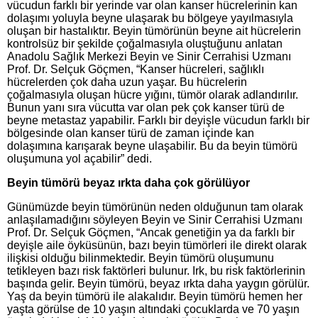
vücudun farklı bir yerinde var olan kanser hücrelerinin kan
dolaşımı yoluyla beyne ulaşarak bu bölgeye yayılmasıyla
oluşan bir hastalıktır. Beyin tümörünün beyne ait hücrelerin
kontrolsüz bir şekilde çoğalmasıyla oluştuğunu anlatan
Anadolu Sağlık Merkezi Beyin ve Sinir Cerrahisi Uzmanı
Prof. Dr. Selçuk Göçmen, “Kanser hücreleri, sağlıklı
hücrelerden çok daha uzun yaşar. Bu hücrelerin
çoğalmasıyla oluşan hücre yığını, tümör olarak adlandırılır.
Bunun yanı sıra vücutta var olan pek çok kanser türü de
beyne metastaz yapabilir. Farklı bir deyişle vücudun farklı bir
bölgesinde olan kanser türü de zaman içinde kan
dolaşımına karışarak beyne ulaşabilir. Bu da beyin tümörü
oluşumuna yol açabilir” dedi.
Beyin tümörü beyaz ırkta daha çok görülüyor
Günümüzde beyin tümörünün neden olduğunun tam olarak
anlaşılamadığını söyleyen Beyin ve Sinir Cerrahisi Uzmanı
Prof. Dr. Selçuk Göçmen, “Ancak genetiğin ya da farklı bir
deyişle aile öyküsünün, bazı beyin tümörleri ile direkt olarak
ilişkisi olduğu bilinmektedir. Beyin tümörü oluşumunu
tetikleyen bazı risk faktörleri bulunur. Irk, bu risk faktörlerinin
başında gelir. Beyin tümörü, beyaz ırkta daha yaygın görülür.
Yaş da beyin tümörü ile alakalıdır. Beyin tümörü hemen her
yaşta görülse de 10 yaşın altındaki çocuklarda ve 70 yaşın