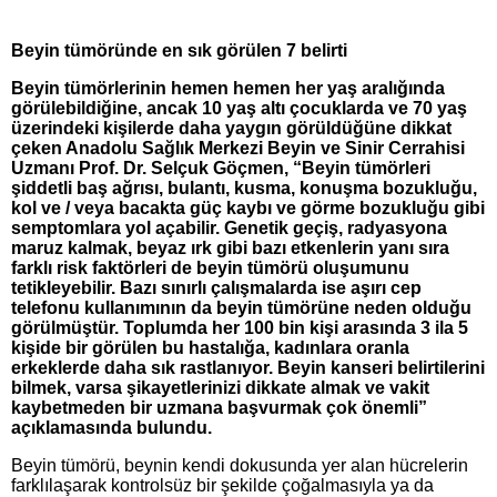
Beyin tümöründe en sık görülen 7 belirti
Beyin tümörlerinin hemen hemen her yaş aralığında
görülebildiğine, ancak 10 yaş altı çocuklarda ve 70 yaş
üzerindeki kişilerde daha yaygın görüldüğüne dikkat
çeken Anadolu Sağlık Merkezi Beyin ve Sinir Cerrahisi
Uzmanı Prof. Dr. Selçuk Göçmen, “Beyin tümörleri
şiddetli baş ağrısı, bulantı, kusma, konuşma bozukluğu,
kol ve / veya bacakta güç kaybı ve görme bozukluğu gibi
semptomlara yol açabilir. Genetik geçiş, radyasyona
maruz kalmak, beyaz ırk gibi bazı etkenlerin yanı sıra
farklı risk faktörleri de beyin tümörü oluşumunu
tetikleyebilir. Bazı sınırlı çalışmalarda ise aşırı cep
telefonu kullanımının da beyin tümörüne neden olduğu
görülmüştür. Toplumda her 100 bin kişi arasında 3 ila 5
kişide bir görülen bu hastalığa, kadınlara oranla
erkeklerde daha sık rastlanıyor. Beyin kanseri belirtilerini
bilmek, varsa şikayetlerinizi dikkate almak ve vakit
kaybetmeden bir uzmana başvurmak çok önemli”
açıklamasında bulundu.
Beyin tümörü, beynin kendi dokusunda yer alan hücrelerin
farklılaşarak kontrolsüz bir şekilde çoğalmasıyla ya da