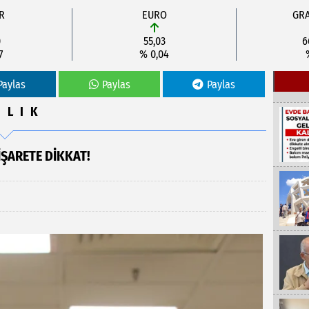
R
EURO
GRA
0
55,03
6
7
% 0,04
Paylas
Paylas
Paylas
ĞLIK
ŞARETE DİKKAT!