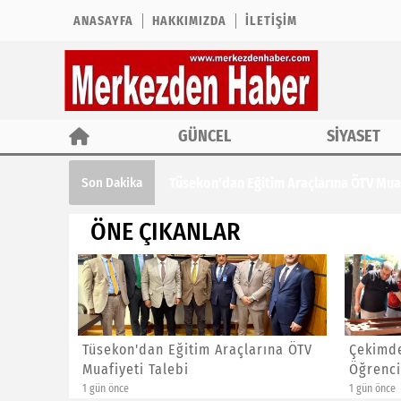
ANASAYFA
HAKKIMIZDA
İLETIŞIM
GÜNCEL
SİYASET
Çekimder'den Yaz Kur'an Kursu Öğrencil
Son Dakika
ÖNE ÇIKANLAR
ına ÖTV
Çekimder'den Yaz Kur'an Kursu
CHP İst
Öğrencilerine Özel Etkinlik
Başkanl
1 gün önce
1 gün önce