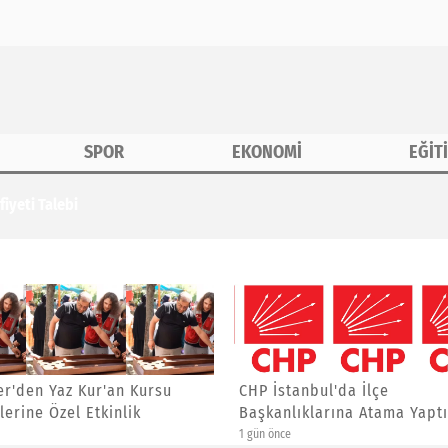
SPOR
EKONOMİ
EĞİT
erine Özel Etkinlik
anbul'da İlçe
Asiad Genel Başkanı Yücel
ıklarına Atama Yaptı
Yalçınkaya'ya Yeni Görev
4 gün önce