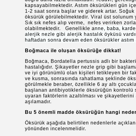
kapsayabilmektedir. Astım öksürükleri gün içe
1-2 saat sonra başlar ve giderek artar. Soğuk 
öksürük görülebilmektedir. Viral üst solunum yo
Sık sık nefes alıp verme, nefes verirken zorla
olabilmektedir. Genellikle a
nne, baba, karde
alerjik nezle gibi alerjik hastalık öyküsü var
haftadan sonra devam eden öksürükler astım 
Boğmaca ile oluşan öksürüğe dikkat!
Boğmaca, Bordatella pertussis adlı bir bakteri
hastalığıdır. Şikayetler nezle grip gibi başla
ve iyi görünümlü olan kişileri tetikleyen bir 
ve kusma, sonrasında rahatlama şeklinde öksü
görülmekle beraber, özellikle 6 ay altı çocuk
başlanan antibiyotiklerle öksürüğün kontrolü 
uyaran faktörlerin azaltılması ve şikayetlerin
aşılamadır.
Bu 5 önemli madde öksürüğün hangi neden
Öksürük aşağıda belirtilen nedenlerle açıkla
yönünden incelenmelidir.