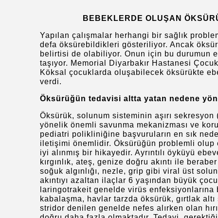
BEBEKLERDE OLUŞAN ÖKSÜRÜK
Yapılan çalışmalar herhangi bir sağlık probl
defa öksürebildikleri gösteriliyor. Ancak öksü
belirtisi de olabiliyor. Onun için bu durumun
taşıyor. Memorial Diyarbakır Hastanesi Çocuk
Köksal çocuklarda oluşabilecek öksürükte ebev
verdi.
Öksürüğün tedavisi altta yatan nedene yöne
Öksürük, solunum sisteminin aşırı sekresyon
yönelik önemli savunma mekanizması ve koruyu
pediatri polikliniğine başvuruların en sık ned
iletişimi önemlidir. Öksürüğün problemli olup 
iyi alınmış bir hikayedir. Ayrıntılı öyküyü ebe
kırgınlık, ateş, genize doğru akıntı ile bera
soğuk algınlığı, nezle, grip gibi viral üst so
akıntıyı azaltan ilaçlar 6 yaşından büyük çocu
laringotrakeit genelde virüs enfeksiyonlarına 
kabalaşma, havlar tarzda öksürük, gırtlak alt
stridor denilen genelde nefes alırken olan hır
doğru daha fazla olmaktadır. Tedavi, gerektiğ