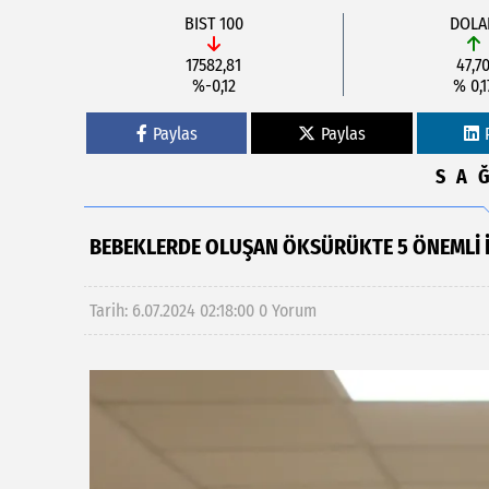
BIST 100
DOLA
17582,81
47,7
%-0,12
% 0,1
Paylas
Paylas
SA
BEBEKLERDE OLUŞAN ÖKSÜRÜKTE 5 ÖNEMLİ İ
Tarih: 6.07.2024 02:18:00
0 Yorum