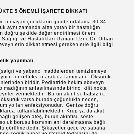
TE 5 ÖNEMLİ İŞARETE DİKKAT!
emi olmayan çocukların
günde
ortalama 30-34
rük aynı zamanda altta yatan bir hastalığın
 en doğru şekilde değerlendirilmesi önem
 Sağlığı ve Hastalıkları Uzmanı Uzm. Dr. Orhan
eynlerin dikkat etmesi gerekenlerle ilgili bilgi
lik yapılmalı
 (salgı) ve yabancı maddelerden temizlemeye
cu bir refleksi olarak da tanımlanır. Öksürük
enlerinden biridir. Pediatride hekim ebeveyn
olmadığının anlaşılmasında birinci kilit nokta
veynler vermektedir. Burun akıntısı, halsizlik,
ber öksürük varsa burada çoğunlukla neden,
lunum yolları enfeksiyonudur. Genize doğru
klarda kullanılabilmektedir. Krup ya da akut
bağlı gelişen ateş, burun akıntısı, seste
ı soluk borusu kısmının ani daralmasına bağlı
ıltı görülmektedir. Şikayetler gece ve sabaha
inde soğuk buhar ve steroid tedavisini de