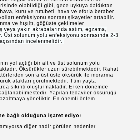
risinde olabildiği gibi, gece uykuya daldıktan
hava, kuru ve rutubetli hava ve eforla beraber
lları enfeksiyonu sonrası şikayetler artabilir.
nma ve hışıltı, göğüste çekilmeler
ş veya yakın akrabalarında astım, egzama,
dır. Üst solunum yolu enfeksiyonu sonrasında 2-3
açısından incelenmelidir.
nin yol açtığı bir alt ve üst solunum yolu
maktadır. Öksürükler uzun sürebilmektedir. Rahat
faktörlerden sonra üst üste öksürük ile morarma
rük atakları görülmektedir. Tüm yaşta
larda sıkıntı oluşturmaktadır. Erken dönemde
sağlanabilmektedir. Yapılan tedaviler öksürüğü
i azaltmaya yöneliktir. En önemli önlem
e bağlı olduğuna işaret ediyor
namıyorsa diğer nadir görülen nedenler