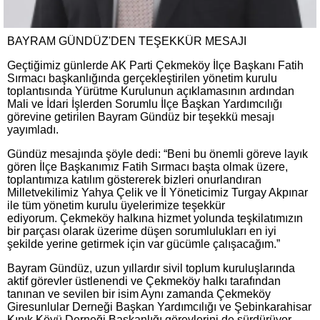
BAYRAM GÜNDÜZ'DEN TEŞEKKÜR MESAJI
Geçtiğimiz günlerde AK Parti Çekmeköy İlçe Başkanı Fatih
Sırmacı başkanlığında gerçekleştirilen yönetim kurulu
toplantısında Yürütme Kurulunun açıklamasının ardından
Mali ve İdari İşlerden Sorumlu İlçe Başkan Yardımcılığı
görevine getirilen Bayram Gündüz bir teşekkü mesajı
yayımladı.
Gündüz mesajında şöyle dedi: “Beni bu önemli göreve layık
gören İlçe Başkanımız Fatih Sırmacı başta olmak üzere,
toplantımıza katılım göstererek bizleri onurlandıran
Milletvekilimiz Yahya Çelik ve İl Yöneticimiz Turgay Akpınar
ile tüm yönetim kurulu üyelerimize teşekkür
ediyorum. Çekmeköy halkına hizmet yolunda teşkilatımızın
bir parçası olarak üzerime düşen sorumlulukları en iyi
şekilde yerine getirmek için var gücümle çalışacağım.”
Bayram Gündüz, uzun yıllardır sivil toplum kuruluşlarında
aktif görevler üstlenendi ve Çekmeköy halkı tarafından
tanınan ve sevilen bir isim Aynı zamanda Çekmeköy
Giresunlular Derneği Başkan Yardımcılığı ve Şebinkarahisar
Kınık Köyü Derneği Başkanlığı görevlerini de sürdürüyor.