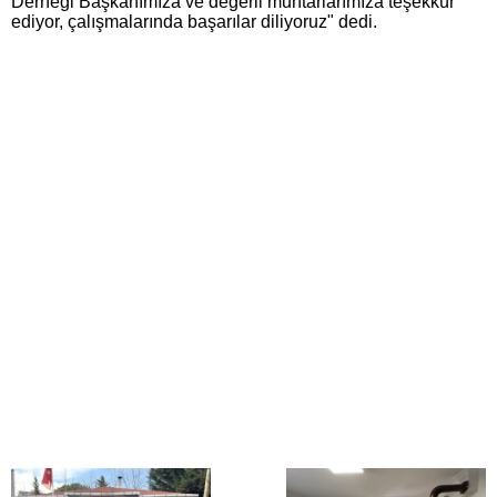
Derneği Başkanımıza ve değerli muhtarlarımıza teşekkür
ediyor, çalışmalarında başarılar diliyoruz" dedi.