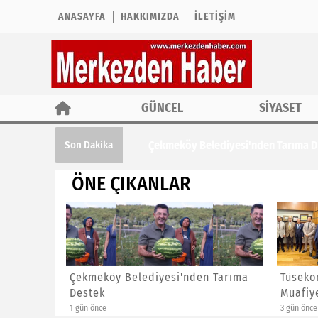
ANASAYFA
HAKKIMIZDA
İLETIŞIM
GÜNCEL
SİYASET
Çekmeköy Belediyesi'nden Tarıma Des
Son Dakika
ÖNE ÇIKANLAR
enlik
Çekmeköy Belediyesi'nden Tarıma
Tüsekon
Destek
Muafiye
1 gün önce
3 gün önce