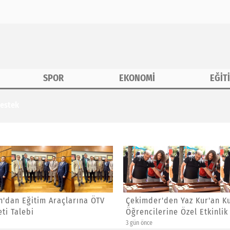
SPOR
EKONOMİ
EĞİT
tek
'dan Eğitim Araçlarına ÖTV
Çekimder'den Yaz Kur'an Ku
ti Talebi
Öğrencilerine Özel Etkinlik
3 gün önce