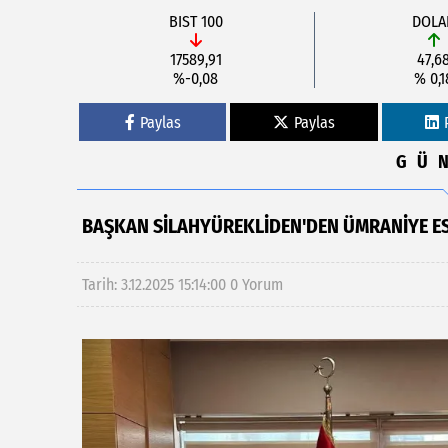
BIST 100
DOLA
17589,91
47,6
%-0,08
% 0,1
Paylas
Paylas
GÜ
BAŞKAN SILAHYÜREKLIDEN'DEN ÜMRANIYE ES
Tarih: 3.12.2025 15:14:00
0 Yorum