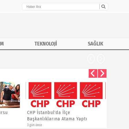
İM
TEKNOLOJİ
SAĞLIK
rsu
CHP İstanbul'da İlçe
Asiad G
Başkanlıklarına Atama Yaptı
Yalçınka
3 gün önce
6 gün önce