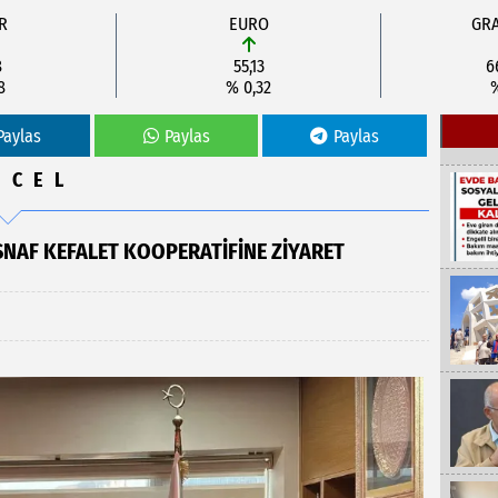
R
EURO
GRA
8
55,13
6
8
% 0,32
Paylas
Paylas
Paylas
NCEL
NAF KEFALET KOOPERATIFINE ZIYARET