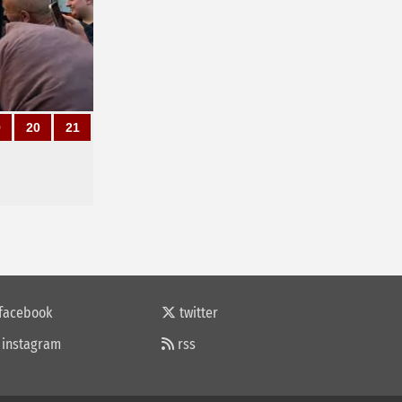
9
20
21
facebook
twitter
instagram
rss