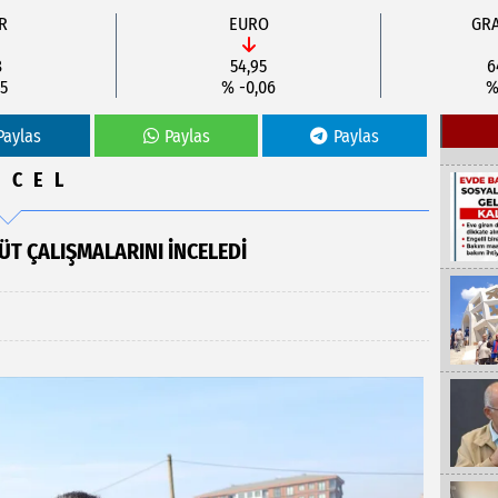
R
EURO
GRA
8
54,95
6
5
% -0,06
%
Paylas
Paylas
Paylas
NCEL
T ÇALIŞMALARINI İNCELEDI