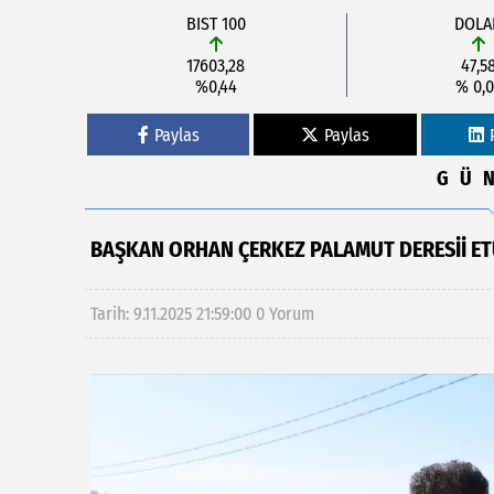
BIST 100
DOLA
17603,28
47,5
%0,44
% 0,0
Paylas
Paylas
GÜ
BAŞKAN ORHAN ÇERKEZ PALAMUT DERESII ETÜ
Tarih: 9.11.2025 21:59:00
0 Yorum