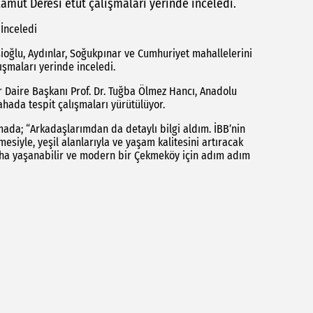
lamut Deresi etüt çalışmaları yerinde inceledi.
 İnceledi
ğlu, Aydınlar, Soğukpınar ve Cumhuriyet mahallelerini
ışmaları yerinde inceledi.
r Daire Başkanı Prof. Dr. Tuğba Ölmez Hancı, Anadolu
ahada tespit çalışmaları yürütülüyor.
da; “Arkadaşlarımdan da detaylı bilgi aldım. İBB’nin
siyle, yeşil alanlarıyla ve yaşam kalitesini artıracak
aha yaşanabilir ve modern bir Çekmeköy için adım adım