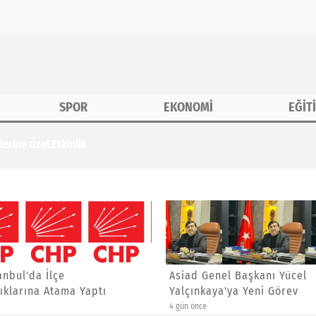
SPOR
EKONOMİ
EĞİT
erine Özel Etkinlik
anbul'da İlçe
Asiad Genel Başkanı Yücel
ıklarına Atama Yaptı
Yalçınkaya'ya Yeni Görev
4 gün önce