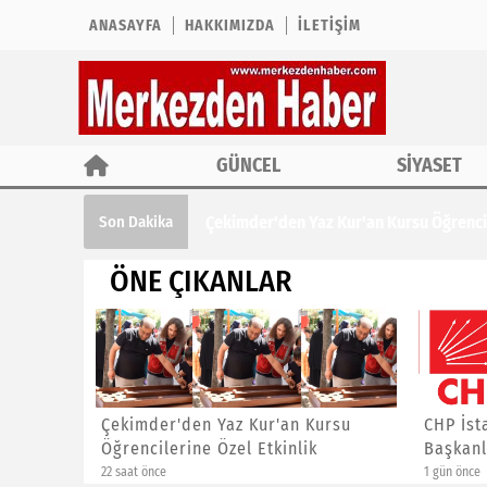
ANASAYFA
HAKKIMIZDA
İLETIŞIM
GÜNCEL
SİYASET
Çekimder'den Yaz Kur'an Kursu Öğrencil
Son Dakika
ÖNE ÇIKANLAR
ına ÖTV
Çekimder'den Yaz Kur'an Kursu
CHP İst
Öğrencilerine Özel Etkinlik
Başkanl
22 saat önce
1 gün önce