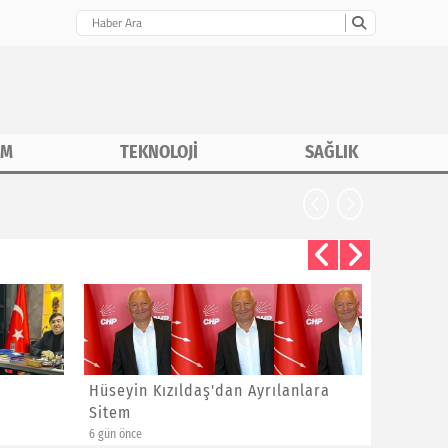
İM
TEKNOLOJİ
SAĞLIK
CHP İstanbu
Hüseyin Kızıldaş'dan Ayrılanlara
Bayram 
Sitem
Yeni Üye
6 gün önce
6 gün önce