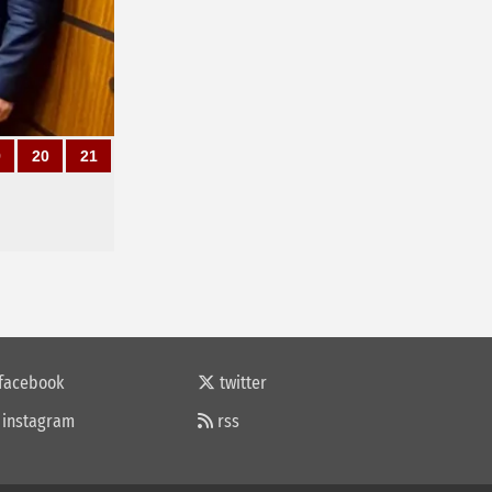
9
20
21
facebook
twitter
instagram
rss