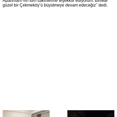
Apartmanı’nın tüm sakinlerine teşekkür ediyorum. Birlikte
güzel bir Çekmeköy’ü büyütmeye devam edeceğiz" dedi.