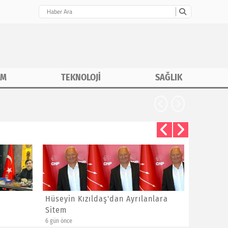
İM
TEKNOLOJİ
SAĞLIK
CHP İstanbu
Hüseyin Kızıldaş'dan Ayrılanlara
Bayram 
Sitem
Yeni Üye
6 gün önce
6 gün önce