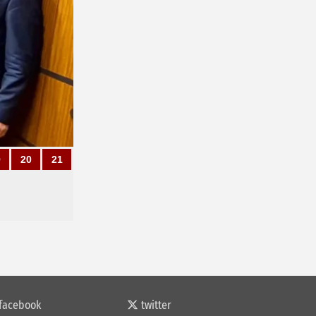
9
20
21
facebook
twitter