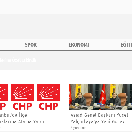
SPOR
EKONOMİ
EĞİT
erine Özel Etkinlik
anbul'da İlçe
Asiad Genel Başkanı Yücel
ıklarına Atama Yaptı
Yalçınkaya'ya Yeni Görev
e
4 gün önce