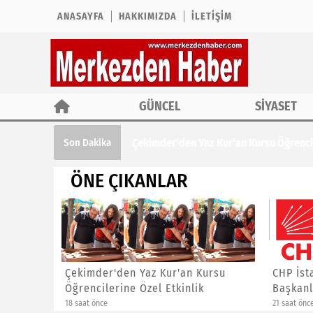
ANASAYFA
HAKKIMIZDA
İLETIŞIM
GÜNCEL
SİYASET
Çekimder'den Yaz Kur'an Kursu Öğrencil
Son Dakika
ÖNE ÇIKANLAR
ına ÖTV
Çekimder'den Yaz Kur'an Kursu
CHP İst
Öğrencilerine Özel Etkinlik
Başkanl
18 saat önce
21 saat önc