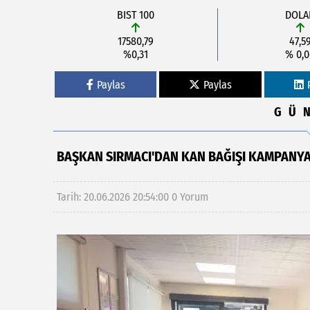
BIST 100
DOLA
17580,79
47,5
%0,31
% 0,
Paylas
Paylas
GÜ
BAŞKAN SIRMACI'DAN KAN BAĞIŞI KAMPANY
Tarih: 20.06.2026 20:54:00
0 Yorum