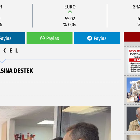
R
EURO
GRA
9
55,02
6
06
% 0,04
%
Paylas
Paylas
Paylas
NCEL
ASINA DESTEK