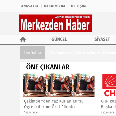
ANASAYFA
HAKKIMIZDA
İLETIŞIM
GÜNCEL
SİYASET
Tüsekon'dan Eğitim Araçlarına ÖTV Muaf
Son Dakika
ÖNE ÇIKANLAR
ına ÖTV
Çekimder'den Yaz Kur'an Kursu
CHP İst
Öğrencilerine Özel Etkinlik
Başkanl
1 gün önce
2 gün önce