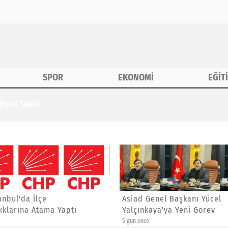
SPOR
EKONOMİ
EĞİT
iyeti Talebi
anbul'da İlçe
Asiad Genel Başkanı Yücel
ıklarına Atama Yaptı
Yalçınkaya'ya Yeni Görev
5 gün önce