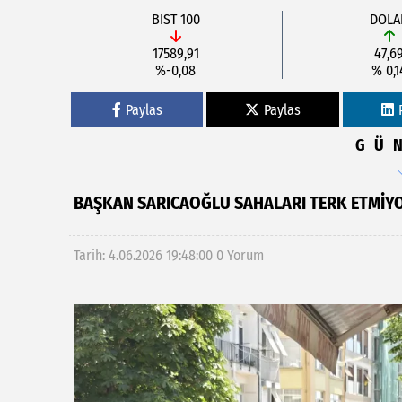
BIST 100
DOLA
17589,91
47,6
%-0,08
% 0,1
Paylas
Paylas
GÜ
BAŞKAN SARICAOĞLU SAHALARI TERK ETMIY
Tarih: 4.06.2026 19:48:00
0 Yorum