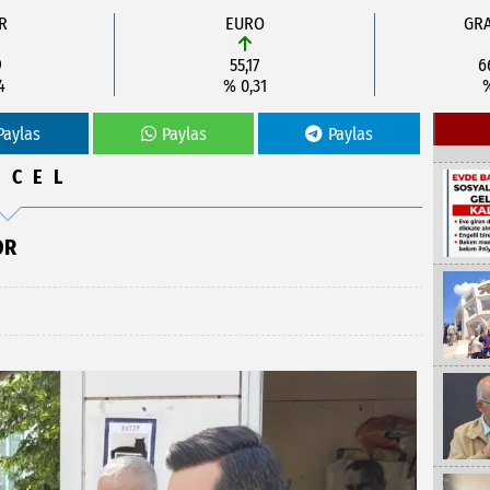
R
EURO
GRA
9
55,17
6
4
% 0,31
Paylas
Paylas
Paylas
NCEL
OR