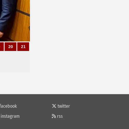
9
20
21
facebook
twitter
instagram
rss