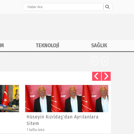
İM
TEKNOLOJİ
SAĞLIK
Hüseyin Kızıldaş'dan Ayrılanlara
Bayram 
Sitem
Yeni Üye
1 hafta önce
1 hafta önce