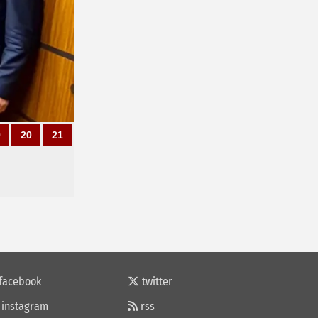
9
20
21
facebook
twitter
instagram
rss