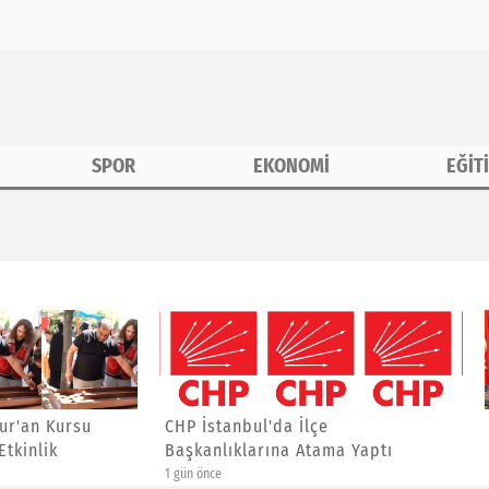
SPOR
EKONOMİ
EĞİT
erine Özel Etkinlik
anbul'da İlçe
Asiad Genel Başkanı Yücel
ıklarına Atama Yaptı
Yalçınkaya'ya Yeni Görev
4 gün önce