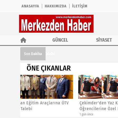
ANASAYFA
HAKKIMIZDA
İLETIŞIM
GÜNCEL
SİYASET
Çekimder'den Yaz Kur'an Kursu Öğrencil
Son Dakika
ÖNE ÇIKANLAR
ına ÖTV
Çekimder'den Yaz Kur'an Kursu
CHP İst
Öğrencilerine Özel Etkinlik
Başkanl
1 gün önce
1 gün önce