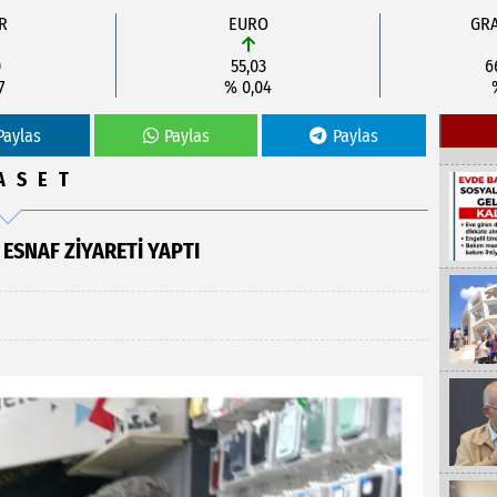
R
EURO
GRA
0
55,03
6
7
% 0,04
Paylas
Paylas
Paylas
ASET
ESNAF ZIYARETI YAPTI