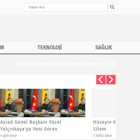
İM
TEKNOLOJİ
SAĞLIK
CHP İstanbu
Hüseyin Kızıldaş'dan Ayrılanlara
Bayram 
Sitem
Yeni Üye
1 hafta önce
1 hafta önce