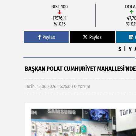
BIST 100
DOLA
17576,11
47,7
%-0,15
% 0,1
Paylas
Paylas
SİY
BAŞKAN POLAT CUMHURIYET MAHALLESI'NDE 
Tarih: 13.06.2026 16:25:00
0 Yorum