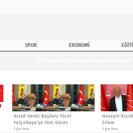
SPOR
EKONOMİ
EĞİT
tama Yaptı
enel Başkanı Yücel
Hüseyin Kızıldaş'dan Ayrıla
aya'ya Yeni Görev
Sitem
5 gün önce