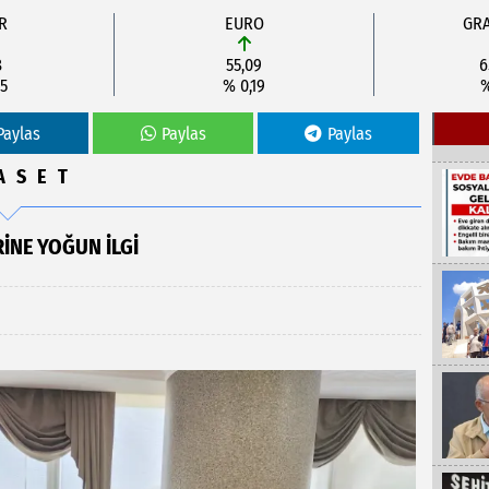
R
EURO
GRA
8
55,09
6
5
% 0,19
%
Paylas
Paylas
Paylas
ASET
INE YOĞUN İLGI