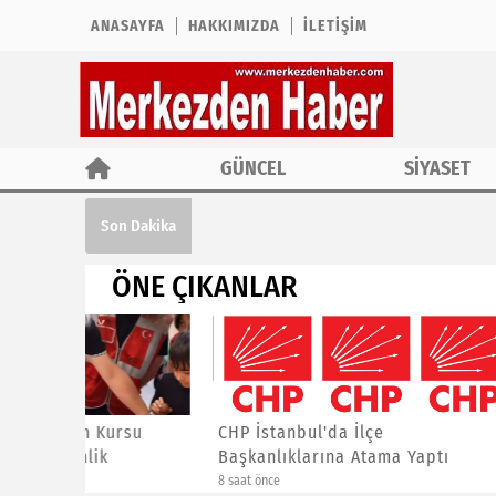
ANASAYFA
HAKKIMIZDA
İLETIŞIM
GÜNCEL
SİYASET
CHP İstanbul'da İlçe Başkanlıklarına A
Son Dakika
ÖNE ÇIKANLAR
ursu
CHP İstanbul'da İlçe
Asiad G
Başkanlıklarına Atama Yaptı
Yalçınk
8 saat önce
3 gün önce