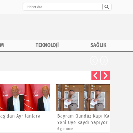
İM
TEKNOLOJİ
SAĞLIK
nlara
Bayram Gündüz Kapı Kapı Dolaşıp
ÖMERLİ 
Yeni Üye Kaydı Yapıyor
GEZEN M
SAHADA 
6 gün önce
6 gün önce