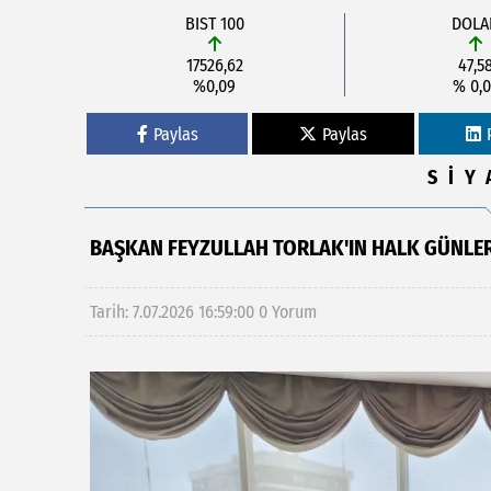
BIST 100
DOLA
17526,62
47,5
%0,09
% 0,0
Paylas
Paylas
SİY
BAŞKAN FEYZULLAH TORLAK'IN HALK GÜNLER
Tarih: 7.07.2026 16:59:00
0 Yorum