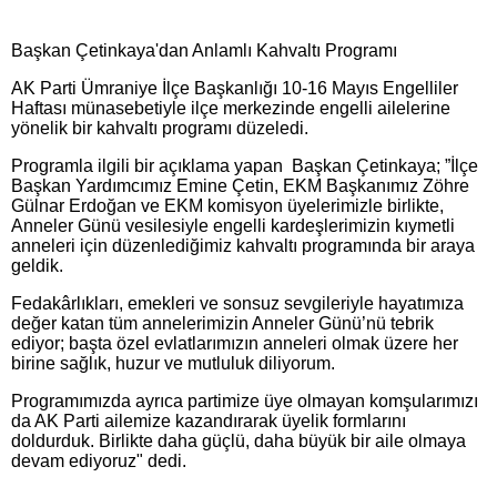
Başkan Çetinkaya'dan Anlamlı Kahvaltı Programı
AK Parti Ümraniye İlçe Başkanlığı 10-16 Mayıs Engelliler
Haftası münasebetiyle ilçe merkezinde engelli ailelerine
yönelik bir kahvaltı programı düzeledi.
Programla ilgili bir açıklama yapan Başkan Çetinkaya; ”İlçe
Başkan Yardımcımız Emine Çetin, EKM Başkanımız Zöhre
Gülnar Erdoğan ve EKM komisyon üyelerimizle birlikte,
Anneler Günü vesilesiyle engelli kardeşlerimizin kıymetli
anneleri için düzenlediğimiz kahvaltı programında bir araya
geldik.
Fedakârlıkları, emekleri ve sonsuz sevgileriyle hayatımıza
değer katan tüm annelerimizin Anneler Günü’nü tebrik
ediyor; başta özel evlatlarımızın anneleri olmak üzere her
birine sağlık, huzur ve mutluluk diliyorum.
Programımızda ayrıca partimize üye olmayan komşularımızı
da AK Parti ailemize kazandırarak üyelik formlarını
doldurduk. Birlikte daha güçlü, daha büyük bir aile olmaya
devam ediyoruz" dedi.