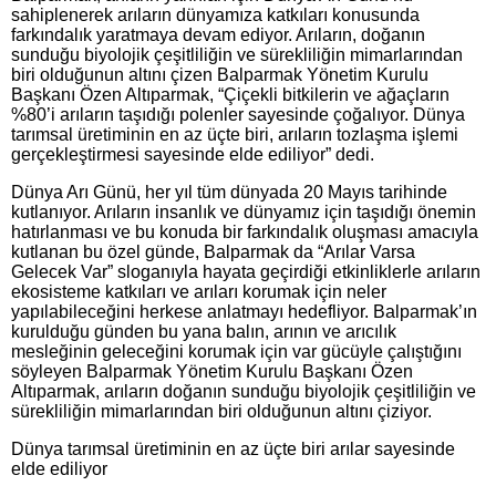
sahiplenerek arıların dünyamıza katkıları konusunda
farkındalık yaratmaya devam ediyor. Arıların, doğanın
sunduğu biyolojik çeşitliliğin ve sürekliliğin mimarlarından
biri olduğunun altını çizen Balparmak Yönetim Kurulu
Başkanı Özen Altıparmak, “Çiçekli bitkilerin ve ağaçların
%80’i arıların taşıdığı polenler sayesinde çoğalıyor. Dünya
tarımsal üretiminin en az üçte biri, arıların tozlaşma işlemi
gerçekleştirmesi sayesinde elde ediliyor” dedi.
Dünya Arı Günü, her yıl tüm dünyada 20 Mayıs tarihinde
kutlanıyor. Arıların insanlık ve dünyamız için taşıdığı önemin
hatırlanması ve bu konuda bir farkındalık oluşması amacıyla
kutlanan bu özel günde, Balparmak da “Arılar Varsa
Gelecek Var” sloganıyla hayata geçirdiği etkinliklerle arıların
ekosisteme katkıları ve arıları korumak için neler
yapılabileceğini herkese anlatmayı hedefliyor. Balparmak’ın
kurulduğu günden bu yana balın, arının ve arıcılık
mesleğinin geleceğini korumak için var gücüyle çalıştığını
söyleyen Balparmak Yönetim Kurulu Başkanı Özen
Altıparmak, arıların doğanın sunduğu biyolojik çeşitliliğin ve
sürekliliğin mimarlarından biri olduğunun altını çiziyor.
Dünya tarımsal üretiminin en az üçte biri arılar sayesinde
elde ediliyor