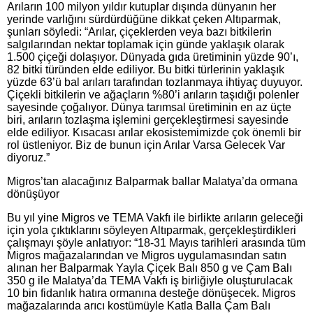
Arıların 100 milyon yıldır kutuplar dışında dünyanın her
yerinde varlığını sürdürdüğüne dikkat çeken Altıparmak,
şunları söyledi: “Arılar, çiçeklerden veya bazı bitkilerin
salgılarından nektar toplamak için günde yaklaşık olarak
1.500 çiçeği dolaşıyor. Dünyada gıda üretiminin yüzde 90’ı,
82 bitki türünden elde ediliyor. Bu bitki türlerinin yaklaşık
yüzde 63’ü bal arıları tarafından tozlanmaya ihtiyaç duyuyor.
Çiçekli bitkilerin ve ağaçların %80’i arıların taşıdığı polenler
sayesinde çoğalıyor. Dünya tarımsal üretiminin en az üçte
biri, arıların tozlaşma işlemini gerçekleştirmesi sayesinde
elde ediliyor. Kısacası arılar ekosistemimizde çok önemli bir
rol üstleniyor. Biz de bunun için Arılar Varsa Gelecek Var
diyoruz.”
Migros’tan alacağınız Balparmak ballar Malatya’da ormana
dönüşüyor
Bu yıl yine Migros ve TEMA Vakfı ile birlikte arıların geleceği
için yola çıktıklarını söyleyen Altıparmak, gerçekleştirdikleri
çalışmayı şöyle anlatıyor: “18-31 Mayıs tarihleri arasında tüm
Migros mağazalarından ve Migros uygulamasından satın
alınan her Balparmak Yayla Çiçek Balı 850 g ve Çam Balı
350 g ile Malatya’da TEMA Vakfı iş birliğiyle oluşturulacak
10 bin fidanlık hatıra ormanına desteğe dönüşecek. Migros
mağazalarında arıcı kostümüyle Katla Balla Çam Balı