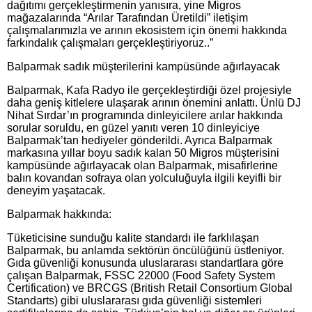
dağıtımı gerçekleştirmenin yanısıra, yine Migros
mağazalarında “Arılar Tarafından Üretildi” iletişim
çalışmalarımızla ve arının ekosistem için önemi hakkında
farkındalık çalışmaları gerçekleştiriyoruz..”
Balparmak sadık müşterilerini kampüsünde ağırlayacak
Balparmak, Kafa Radyo ile gerçekleştirdiği özel projesiyle
daha geniş kitlelere ulaşarak arının önemini anlattı. Ünlü DJ
Nihat Sırdar’ın programında dinleyicilere arılar hakkında
sorular soruldu, en güzel yanıtı veren 10 dinleyiciye
Balparmak’tan hediyeler gönderildi. Ayrıca Balparmak
markasına yıllar boyu sadık kalan 50 Migros müşterisini
kampüsünde ağırlayacak olan Balparmak, misafirlerine
balın kovandan sofraya olan yolculuğuyla ilgili keyifli bir
deneyim yaşatacak.
Balparmak hakkında:
Tüketicisine sunduğu kalite standardı ile farklılaşan
Balparmak, bu anlamda sektörün öncülüğünü üstleniyor.
Gıda güvenliği konusunda uluslararası standartlara göre
çalışan Balparmak, FSSC 22000 (Food Safety System
Certification) ve BRCGS (British Retail Consortium Global
Standarts) gibi uluslararası gıda güvenliği sistemleri