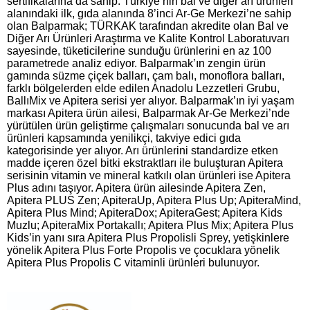
sertifikalarına da sahip. Türkiye’nin bal ve diğer arı ürünleri
alanındaki ilk, gıda alanında 8’inci Ar-Ge Merkezi’ne sahip
olan Balparmak; TÜRKAK tarafından akredite olan Bal ve
Diğer Arı Ürünleri Araştırma ve Kalite Kontrol Laboratuvarı
sayesinde, tüketicilerine sunduğu ürünlerini en az 100
parametrede analiz ediyor. Balparmak’ın zengin ürün
gamında süzme çiçek balları, çam balı, monof­lora balları,
farklı bölgelerden elde edilen Anadolu Lezzetleri Grubu,
BallıMix ve Apitera serisi yer alı­yor. Balparmak’ın iyi yaşam
markası Apitera ürün ailesi, Balparmak Ar-Ge Merkezi’nde
yürütülen ürün geliştirme çalışmaları sonucunda bal ve arı
ürünleri kapsamında yenilikçi, takviye edici gıda
kategorisinde yer alıyor. Arı ürünlerini standardize etken
madde içeren özel bitki ekstraktları ile buluşturan Apitera
serisinin vitamin ve mineral katkılı olan ürünleri ise Apitera
Plus adını taşıyor. Apitera ürün ailesinde Apitera Zen,
Apitera PLUS Zen; ApiteraUp, Apitera Plus Up; ApiteraMind,
Apitera Plus Mind; ApiteraDox; ApiteraGest; Apitera Kids
Muzlu; ApiteraMix Portakallı; Apitera Plus Mix; Apitera Plus
Kids’in yanı sıra Apitera Plus Propolisli Sprey, yetişkinlere
yönelik Apitera Plus Forte Propolis ve çocuklara yönelik
Apitera Plus Propolis C vitaminli ürünleri bulunuyor.