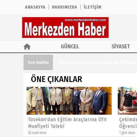
ANASAYFA
HAKKIMIZDA
İLETIŞIM
GÜNCEL
SİYASET
Çekimder'den Yaz Kur'an Kursu Öğre
Son Dakika
ÖNE ÇIKANLAR
rına ÖTV
Çekimder'den Yaz Kur'an Kursu
CHP İs
Öğrencilerine Özel Etkinlik
Başkan
1 gün önce
1 gün önc