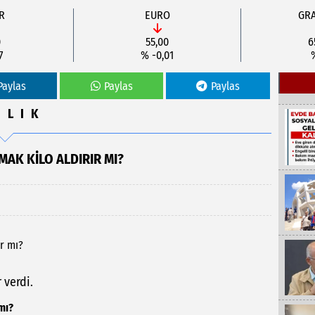
R
EURO
GRA
0
55,00
6
7
% -0,01
Paylas
Paylas
Paylas
ĞLIK
MAK KILO ALDIRIR MI?
 verdi.
mı?