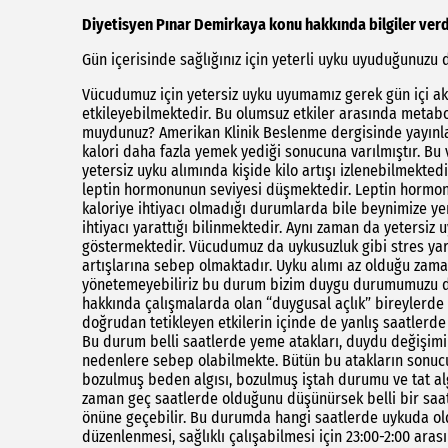
Diyetisyen Pınar Demirkaya konu hakkında bilgiler verd
Gün içerisinde sağlığınız için yeterli uyku uyuduğunu
Vücudumuz için yetersiz uyku uyumamız gerek gün içi akt
etkileyebilmektedir. Bu olumsuz etkiler arasında metab
muydunuz? Amerikan Klinik Beslenme dergisinde yayınla
kalori daha fazla yemek yediği sonucuna varılmıştır. B
yetersiz uyku alımında kişide kilo artışı izlenebilmekt
leptin hormonunun seviyesi düşmektedir. Leptin hormo
kaloriye ihtiyacı olmadığı durumlarda bile beynimize 
ihtiyacı yarattığı bilinmektedir. Aynı zaman da yetersiz 
göstermektedir. Vücudumuz da uykusuzluk gibi stres ya
artışlarına sebep olmaktadır. Uyku alımı az olduğu zamanl
yönetemeyebiliriz bu durum bizim duygu durumumuzu do
hakkında çalışmalarda olan “duygusal açlık” bireylerde f
doğrudan tetikleyen etkilerin içinde de yanlış saatlerde
Bu durum belli saatlerde yeme atakları, duydu değişimi
nedenlere sebep olabilmekte. Bütün bu atakların sonucu 
bozulmuş beden algısı, bozulmuş iştah durumu ve tat alg
zaman geç saatlerde olduğunu düşünürsek belli bir saa
önüne geçebilir. Bu durumda hangi saatlerde uykuda o
düzenlenmesi, sağlıklı çalışabilmesi için 23:00-2:00 ara