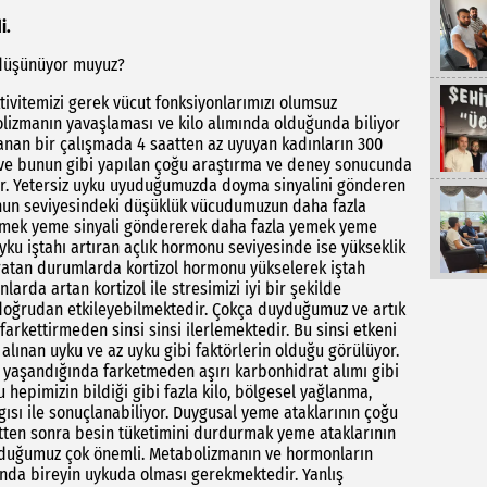
i.
zu düşünüyor muyuz?
ivitemizi gerek vücut fonksiyonlarımızı olumsuz
olizmanın yavaşlaması ve kilo alımında olduğunda biliyor
nan bir çalışmada 4 saatten az uyuyan kadınların 300
u ve bunun gibi yapılan çoğu araştırma ve deney sonucunda
edir. Yetersiz uyku uyuduğumuzda doyma sinyalini gönderen
nun seviyesindeki düşüklük vücudumuzun daha fazla
yemek yeme sinyali göndererek daha fazla yemek yeme
uyku iştahı artıran açlık hormonu seviyesinde ise yükseklik
ratan durumlarda kortizol hormonu yükselerek iştah
arda artan kortizol ile stresimizi iyi bir şekilde
ğrudan etkileyebilmektedir. Çokça duyduğumuz ve artık
arkettirmeden sinsi sinsi ilerlemektedir. Bu sinsi etkeni
 alınan uyku ve az uyku gibi faktörlerin olduğu görülüyor.
 yaşandığında farketmeden aşırı karbonhidrat alımı gibi
hepimizin bildiği gibi fazla kilo, bölgesel yağlanma,
ısı ile sonuçlanabiliyor. Duygusal yeme ataklarının çoğu
tten sonra besin tüketimini durdurmak yeme ataklarının
lduğumuz çok önemli. Metabolizmanın ve hormonların
sında bireyin uykuda olması gerekmektedir. Yanlış