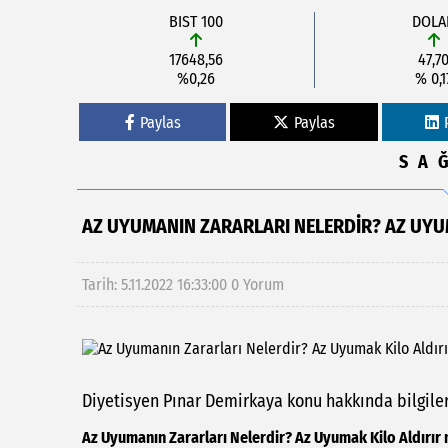
BIST 100
DOLA
17648,56
47,7
%0,26
% 0,1
Paylas
Paylas
SA
AZ UYUMANIN ZARARLARI NELERDIR? AZ UYU
Tarih: 5.11.2022 16:33:00
0 Yorum
Diyetisyen Pınar Demirkaya konu hakkında bilgiler
Az Uyumanın Zararları Nelerdir? Az Uyumak Kilo Aldırır 