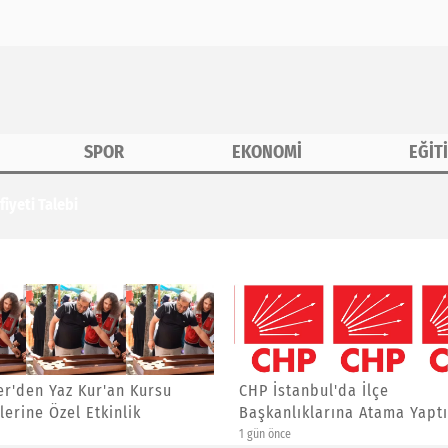
SPOR
EKONOMİ
EĞİT
ncilerine Özel Etkinlik
tanbul'da İlçe
Asiad Genel Başkanı Yücel
lıklarına Atama Yaptı
Yalçınkaya'ya Yeni Görev
e
4 gün önce