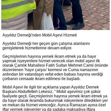
Ayyıldız Derneği'nden Mobil Aşevi Hizmeti
Ayyıldız Derneği her geçen gün çalışma alanlarını
genişleterek hizmetlerine devam ediyor.
Geçmişlerinin hayrına yemek ikram etmek ya da hayır
yapmak isyeyenlere hizmet verecek olan mobil aşevi ilk
olarak Çamlık Mahallesi Fatih Sultan Mehmet Camii önünde
düzenlenen ‘hayır çarşısı’ kermesi ve Cuma namazının
ardından bir vatandaşın vefat eden babası hayrına verdiği
çorbanın cemaate ikram edilmesi ile başladı.
Mobil Aşevi ile ilgili bir açıklama yapan Ayyıldız Dernek
Başkanı Abdulfetteh Lekesiz, “ Mobil aşevimiz çok şükür
faaliyete geçti. Geçmişlerinin hayrına yemek ikram etmek ya
da hayır olarak ikramda bukunmak isteyenlere diledikleri yer
ve mekan da hizmet vereceğiz. Ayrıca Ramazan ayına özel
iftar vermek isteyenler ya da sadaka maksadıya iftara