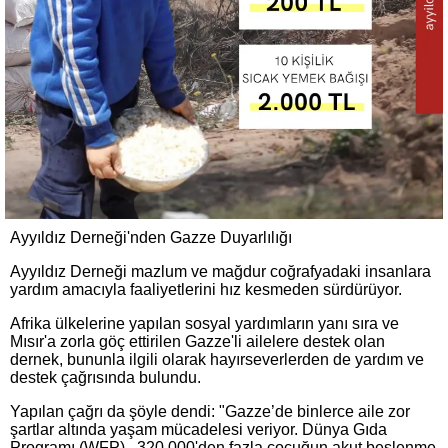
Ayyıldız Derneği'nden Gazze Duyarlılığı
Ayyıldız Derneği mazlum ve mağdur coğrafyadaki insanlara
yardım amacıyla faaliyetlerini hız kesmeden sürdürüyor.
Afrika ülkelerine yapılan sosyal yardımların yanı sıra ve
Mısır'a zorla göç ettirilen Gazze'li ailelere destek olan
dernek, bununla ilgili olarak hayırseverlerden de yardım ve
destek çağrısında bulundu.
Yapılan çağrı da şöyle dendi: "Gazze’de binlerce aile zor
şartlar altında yaşam mücadelesi veriyor. Dünya Gıda
Programı (WFP) , 320.000'den fazla çocuğun akut beslenme