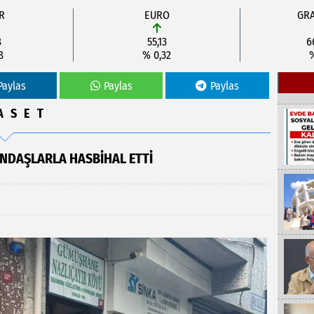
R
EURO
GRA
8
55,13
6
8
% 0,32
Paylas
Paylas
Paylas
ASET
ANDAŞLARLA HASBIHAL ETTI