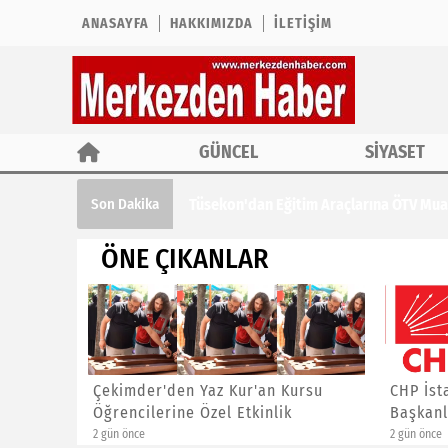
ANASAYFA
HAKKIMIZDA
İLETIŞIM
GÜNCEL
SİYASET
Tüsekon'dan Eğitim Araçlarına ÖTV Muaf
Son Dakika
ÖNE ÇIKANLAR
ına ÖTV
Çekimder'den Yaz Kur'an Kursu
CHP İst
Öğrencilerine Özel Etkinlik
Başkanl
2 gün önce
2 gün önce