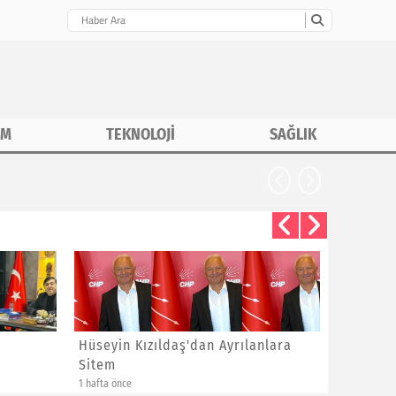
İM
TEKNOLOJİ
SAĞLIK
Hüseyin Kızıldaş'dan Ayrılanlara
Bayram 
Sitem
Yeni Üye
1 hafta önce
1 hafta önce