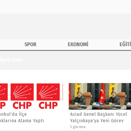
SPOR
EKONOMİ
EĞİT
iyeti Talebi
anbul'da İlçe
Asiad Genel Başkanı Yücel
ıklarına Atama Yaptı
Yalçınkaya'ya Yeni Görev
5 gün önce