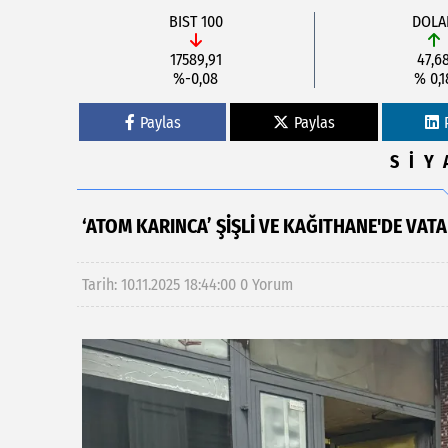
BIST 100
DOLA
17589,91
47,6
%-0,08
% 0,1
Paylas
Paylas
SİY
‘ATOM KARINCA’ ŞIŞLI VE KAĞITHANE'DE VAT
Tarih: 10.11.2025 18:44:00
0 Yorum