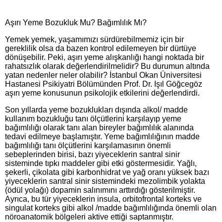
Aşırı Yeme Bozukluk Mu? Bağımlılık Mı?
Yemek yemek, yaşamımızı sürdürebilmemiz için bir
gereklilik olsa da bazen kontrol edilemeyen bir dürtüye
dönüşebilir. Peki, aşırı yeme alışkanlığı hangi noktada bir
rahatsızlık olarak değerlendirilmelidir? Bu durumun altında
yatan nedenler neler olabilir? İstanbul Okan Üniversitesi
Hastanesi Psikiyatri Bölümünden Prof. Dr. Işıl Göğcegöz
aşırı yeme konusunun psikolojik etkilerini değerlendirdi.
Son yıllarda yeme bozuklukları dışında alkol/ madde
kullanım bozukluğu tanı ölçütlerini karşılayıp yeme
bağımlılığı olarak tanı alan bireyler bağımlılık alanında
tedavi edilmeye başlamıştır. Yeme bağımlılığının madde
bağımlılığı tanı ölçütlerini karşılamasının önemli
sebeplerinden birisi, bazı yiyeceklerin santral sinir
sisteminde tıpkı maddeler gibi etki göstermesidir. Yağlı,
şekerli, çikolata gibi karbonhidrat ve yağ oranı yüksek bazı
yiyeceklerin santral sinir sistemindeki mezolimbik yolakta
(ödül yolağı) dopamin salınımını arttırdığı gösterilmiştir.
Ayrıca, bu tür yiyeceklerin insula, orbitofrontal korteks ve
singulat korteks gibi alkol /madde bağımlılığında önemli olan
nöroanatomik bölgeleri aktive ettiği saptanmıştır.