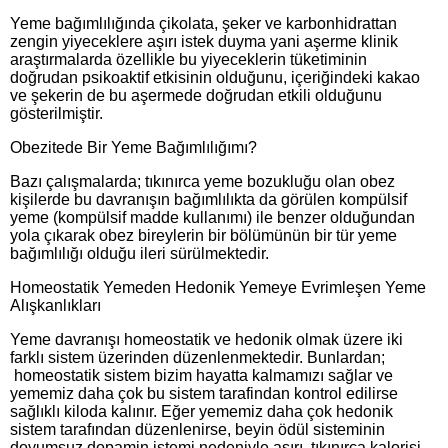
Yeme bağımlılığında çikolata, şeker ve karbonhidrattan
zengin yiyeceklere aşırı istek duyma yani aşerme klinik
araştırmalarda özellikle bu yiyeceklerin tüketiminin
doğrudan psikoaktif etkisinin olduğunu, içeriğindeki kakao
ve şekerin de bu aşermede doğrudan etkili olduğunu
gösterilmiştir.
Obezitede Bir Yeme Bağımlılığımı?
Bazı çalışmalarda; tıkınırca yeme bozukluğu olan obez
kişilerde bu davranışın bağımlılıkta da görülen kompülsif
yeme (kompülsif madde kullanımı) ile benzer olduğundan
yola çıkarak obez bireylerin bir bölümünün bir tür yeme
bağımlılığı olduğu ileri sürülmektedir.
Homeostatik Yemeden Hedonik Yemeye Evrimleşen Yeme
Alışkanlıkları
Yeme davranışı homeostatik ve hedonik olmak üzere iki
farklı sistem üzerinden düzenlenmektedir. Bunlardan;
homeostatik sistem bizim hayatta kalmamızı sağlar ve
yememiz daha çok bu sistem tarafindan kontrol edilirse
sağlıklı kiloda kalınır. Eğer yememiz daha çok hedonik
sistem tarafından düzenlenirse, beyin ödül sisteminin
doyumsuz dopamin istemi nedeniyle aşırı, tıkınırca kalorisi