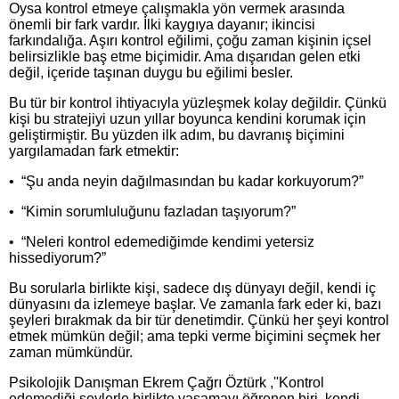
Oysa kontrol etmeye çalışmakla yön vermek arasında
önemli bir fark vardır. İlki kaygıya dayanır; ikincisi
farkındalığa. Aşırı kontrol eğilimi, çoğu zaman kişinin içsel
belirsizlikle baş etme biçimidir. Ama dışarıdan gelen etki
değil, içeride taşınan duygu bu eğilimi besler.
Bu tür bir kontrol ihtiyacıyla yüzleşmek kolay değildir. Çünkü
kişi bu stratejiyi uzun yıllar boyunca kendini korumak için
geliştirmiştir. Bu yüzden ilk adım, bu davranış biçimini
yargılamadan fark etmektir:
• “Şu anda neyin dağılmasından bu kadar korkuyorum?”
• “Kimin sorumluluğunu fazladan taşıyorum?”
• “Neleri kontrol edemediğimde kendimi yetersiz
hissediyorum?”
Bu sorularla birlikte kişi, sadece dış dünyayı değil, kendi iç
dünyasını da izlemeye başlar. Ve zamanla fark eder ki, bazı
şeyleri bırakmak da bir tür denetimdir. Çünkü her şeyi kontrol
etmek mümkün değil; ama tepki verme biçimini seçmek her
zaman mümkündür.
Psikolojik Danışman Ekrem Çağrı Öztürk ,''Kontrol
edemediği şeylerle birlikte yaşamayı öğrenen biri, kendi