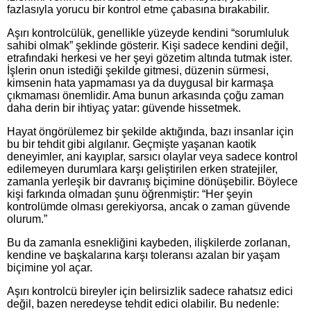
fazlasıyla yorucu bir kontrol etme çabasına bırakabilir.
Aşırı kontrolcülük, genellikle yüzeyde kendini “sorumluluk
sahibi olmak” şeklinde gösterir. Kişi sadece kendini değil,
etrafındaki herkesi ve her şeyi gözetim altında tutmak ister.
İşlerin onun istediği şekilde gitmesi, düzenin sürmesi,
kimsenin hata yapmaması ya da duygusal bir karmaşa
çıkmaması önemlidir. Ama bunun arkasında çoğu zaman
daha derin bir ihtiyaç yatar: güvende hissetmek.
Hayat öngörülemez bir şekilde aktığında, bazı insanlar için
bu bir tehdit gibi algılanır. Geçmişte yaşanan kaotik
deneyimler, ani kayıplar, sarsıcı olaylar veya sadece kontrol
edilemeyen durumlara karşı geliştirilen erken stratejiler,
zamanla yerleşik bir davranış biçimine dönüşebilir. Böylece
kişi farkında olmadan şunu öğrenmiştir: “Her şeyin
kontrolümde olması gerekiyorsa, ancak o zaman güvende
olurum.”
Bu da zamanla esnekliğini kaybeden, ilişkilerde zorlanan,
kendine ve başkalarına karşı toleransı azalan bir yaşam
biçimine yol açar.
Aşırı kontrolcü bireyler için belirsizlik sadece rahatsız edici
değil, bazen neredeyse tehdit edici olabilir. Bu nedenle: