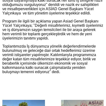
sosyal dayanışmaya katkı sunacak her türlü iş birliğine hazır
olduğumuzu vurguluyoruz" denildi ve nazik ev sahiplikleri
ve misafirperverlikleri için ASİAD Genel Başkanı Yücel
Yalçınkaya ve tüm yönetim üyelerine teşekkür edildi.
Program ile ilgili bir açıklama yapan Asiad Genel Başkanı
Yücel Yalçınkaya; "Değerli misafirlerimiz, kıymetli üyelerimiz
ve iş dünyamızın saygın temsilcileri ile bir araya gelerek
hem verimli bir toplantı gerçekleştirdik ve hem de yeni
üyelerimizin tanıtımı yapıldı.
Toplantımızda İş dünyamıza yönelik değerlendirmelerde
bulunulmuş ve geleceğe dair ortak hedeflerimiz üzerine
verimli istişareler yapılmıştır. Katılımlarıyla programımıza
değer katan tüm misafirlerimize teşekkür ediyor, birlik ve
beraberlik içerisinde ülkemizin ekonomik ve sosyal
kalkınmasına katkı sunacak çalışmalarda yeniden
buluşmayı temenni ediyoruz" dedi.