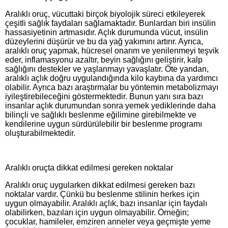
Aralıklı oruç, vücuttaki birçok biyolojik süreci etkileyerek
çeşitli sağlık faydaları sağlamaktadır. Bunlardan biri insülin
hassasiyetinin artmasıdır. Açlık durumunda vücut, insülin
düzeylerini düşürür ve bu da yağ yakımını artırır. Ayrıca,
aralıklı oruç yapmak, hücresel onarım ve yenilenmeyi teşvik
eder, inflamasyonu azaltır, beyin sağlığını geliştirir, kalp
sağlığını destekler ve yaşlanmayı yavaşlatır. Öte yandan,
aralıklı açlık doğru uygulandığında kilo kaybına da yardımcı
olabilir. Ayrıca bazı araştırmalar bu yöntemin metabolizmayı
iyileştirebileceğini göstermektedir. Bunun yanı sıra bazı
insanlar açlık durumundan sonra yemek yediklerinde daha
bilinçli ve sağlıklı beslenme eğilimine girebilmekte ve
kendilerine uygun sürdürülebilir bir beslenme programı
oluşturabilmektedir.
Aralıklı oruçta dikkat edilmesi gereken noktalar
Aralıklı oruç uygularken dikkat edilmesi gereken bazı
noktalar vardır. Çünkü bu beslenme stilinin herkes için
uygun olmayabilir. Aralıklı açlık, bazı insanlar için faydalı
olabilirken, bazıları için uygun olmayabilir. Örneğin;
çocuklar, hamileler, emziren anneler veya geçmişte yeme