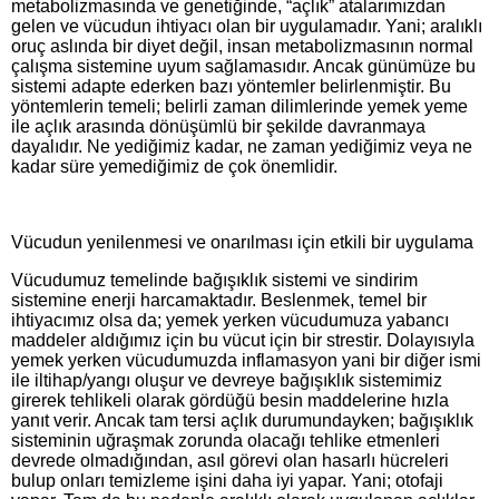
metabolizmasında ve genetiğinde, “açlık” atalarımızdan
gelen ve vücudun ihtiyacı olan bir uygulamadır. Yani; aralıklı
oruç aslında bir diyet değil, insan metabolizmasının normal
çalışma sistemine uyum sağlamasıdır. Ancak günümüze bu
sistemi adapte ederken bazı yöntemler belirlenmiştir. Bu
yöntemlerin temeli; belirli zaman dilimlerinde yemek yeme
ile açlık arasında dönüşümlü bir şekilde davranmaya
dayalıdır. Ne yediğimiz kadar, ne zaman yediğimiz veya ne
kadar süre yemediğimiz de çok önemlidir.
Vücudun yenilenmesi ve onarılması için etkili bir uygulama
Vücudumuz temelinde bağışıklık sistemi ve sindirim
sistemine enerji harcamaktadır. Beslenmek, temel bir
ihtiyacımız olsa da; yemek yerken vücudumuza yabancı
maddeler aldığımız için bu vücut için bir strestir. Dolayısıyla
yemek yerken vücudumuzda inflamasyon yani bir diğer ismi
ile iltihap/yangı oluşur ve devreye bağışıklık sistemimiz
girerek tehlikeli olarak gördüğü besin maddelerine hızla
yanıt verir. Ancak tam tersi açlık durumundayken; bağışıklık
sisteminin uğraşmak zorunda olacağı tehlike etmenleri
devrede olmadığından, asıl görevi olan hasarlı hücreleri
bulup onları temizleme işini daha iyi yapar. Yani; otofaji