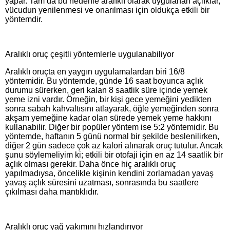
yapar. Tam da bu nedenle aralıklı olarak uygulanan açlıklar,
vücudun yenilenmesi ve onarılması için oldukça etkili bir
yöntemdir.
Aralıklı oruç çeşitli yöntemlerle uygulanabiliyor
Aralıklı oruçta en yaygın uygulamalardan biri 16/8
yöntemidir. Bu yöntemde, günde 16 saat boyunca açlık
durumu sürerken, geri kalan 8 saatlik süre içinde yemek
yeme izni vardır. Örneğin, bir kişi gece yemeğini yedikten
sonra sabah kahvaltısını atlayarak, öğle yemeğinden sonra
akşam yemeğine kadar olan sürede yemek yeme hakkını
kullanabilir. Diğer bir popüler yöntem ise 5:2 yöntemidir. Bu
yöntemde, haftanın 5 günü normal bir şekilde beslenilirken,
diğer 2 gün sadece çok az kalori alınarak oruç tutulur. Ancak
şunu söylemeliyim ki; etkili bir otofaji için en az 14 saatlik bir
açlık olması gerekir. Daha önce hiç aralıklı oruç
yapılmadıysa, öncelikle kişinin kendini zorlamadan yavaş
yavaş açlık süresini uzatması, sonrasında bu saatlere
çıkılması daha mantıklıdır.
Aralıklı oruç yağ yakımını hızlandırıyor