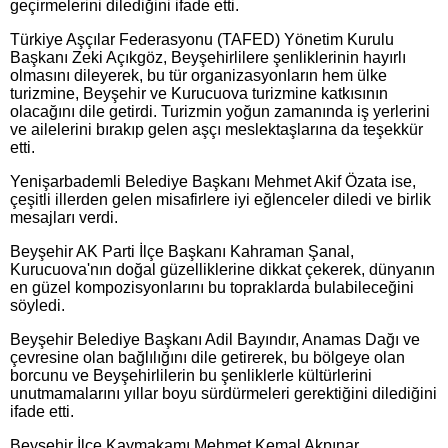
geçirmelerini dilediğini ifade etti.
Türkiye Aşçılar Federasyonu (TAFED) Yönetim Kurulu
Başkanı Zeki Açıkgöz, Beyşehirlilere şenliklerinin hayırlı
olmasını dileyerek, bu tür organizasyonların hem ülke
turizmine, Beyşehir ve Kurucuova turizmine katkısının
olacağını dile getirdi. Turizmin yoğun zamanında iş yerlerini
ve ailelerini bırakıp gelen aşçı meslektaşlarına da teşekkür
etti.
Yenişarbademli Belediye Başkanı Mehmet Akif Özata ise,
çeşitli illerden gelen misafirlere iyi eğlenceler diledi ve birlik
mesajları verdi.
Beyşehir AK Parti İlçe Başkanı Kahraman Şanal,
Kurucuova'nın doğal güzelliklerine dikkat çekerek, dünyanın
en güzel kompozisyonlarını bu topraklarda bulabileceğini
söyledi.
Beyşehir Belediye Başkanı Adil Bayındır, Anamas Dağı ve
çevresine olan bağlılığını dile getirerek, bu bölgeye olan
borcunu ve Beyşehirlilerin bu şenliklerle kültürlerini
unutmamalarını yıllar boyu sürdürmeleri gerektiğini dilediğini
ifade etti.
Beyşehir İlçe Kaymakamı Mehmet Kemal Akpınar,