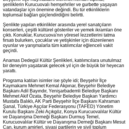
şenliklerin Kurucuovalı hemşehriler ve gurbette yaşayan
vatandaşlar için önemine değindi. Bu tür etkinliklerin
toplumsal bağları güçlendirdiğini belirtti.
Şenlikte yapılan etkinlikler arasında yerel sanatçıların
konserleri, çeşitli kültürel gösteriler ve yemek ikramları öne
çıktı. Konuklar, Kurucuova'nın yöresel lezzetlerini tatma
fırsatı bulurken, çocuklar ve yetişkinler için düzenlenen
oyunlar ve yarışmalarla tüm katılımcılar eğlenceli vakit
geçirdi.
Anamas Dedegül Kültür Şenlikleri, katılımcılara unutulmaz
bir deneyim yaşatarak gelecek yıl için de büyük bir heyecan
yarattı.
Programa katılan isimler ise şöyle idi; Beyşehir İlçe
Kaymakamı Mehmet Kemal Akpınar, Beyşehir Belediye
Başkanı Adil Bayındır, Yenişarbademli Belediye Başkanı
Mehmet Akif Özata, Beyşehir Belediye Başkan Yardımcı
Mustafa Balıklı, AK Parti Beyşehir İlçe Başkanı Kahraman
Şanal, Türkiye Aşçılar Federasyonu (TAFED) Yönetim
Kurulu Başkanı Zeki Açıkgöz, Konya Kurucuovalılar Kültür
ve Dayanışma Derneği Başkanı Durmuş Temel,
Kurucuovalılar Kültür ve Dayanışma Derneği Başkanı Mesut
Can, kurum amirleri, siyasi partilerin ve sivil toplum