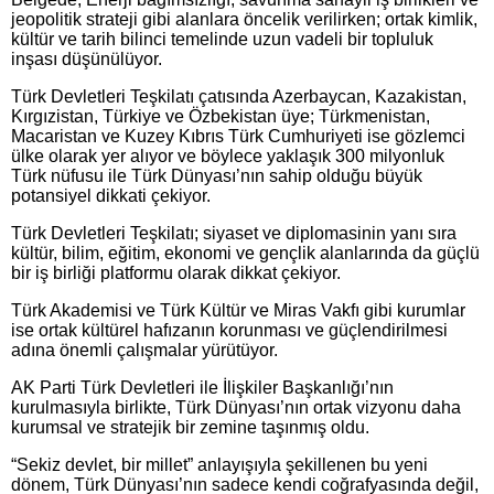
jeopolitik strateji gibi alanlara öncelik verilirken; ortak kimlik,
kültür ve tarih bilinci temelinde uzun vadeli bir topluluk
inşası düşünülüyor.
Türk Devletleri Teşkilatı çatısında Azerbaycan, Kazakistan,
Kırgızistan, Türkiye ve Özbekistan üye; Türkmenistan,
Macaristan ve Kuzey Kıbrıs Türk Cumhuriyeti ise gözlemci
ülke olarak yer alıyor ve böylece yaklaşık 300 milyonluk
Türk nüfusu ile Türk Dünyası’nın sahip olduğu büyük
potansiyel dikkati çekiyor.
Türk Devletleri Teşkilatı; siyaset ve diplomasinin yanı sıra
kültür, bilim, eğitim, ekonomi ve gençlik alanlarında da güçlü
bir iş birliği platformu olarak dikkat çekiyor.
Türk Akademisi ve Türk Kültür ve Miras Vakfı gibi kurumlar
ise ortak kültürel hafızanın korunması ve güçlendirilmesi
adına önemli çalışmalar yürütüyor.
AK Parti Türk Devletleri ile İlişkiler Başkanlığı’nın
kurulmasıyla birlikte, Türk Dünyası’nın ortak vizyonu daha
kurumsal ve stratejik bir zemine taşınmış oldu.
“Sekiz devlet, bir millet” anlayışıyla şekillenen bu yeni
dönem, Türk Dünyası’nın sadece kendi coğrafyasında değil,