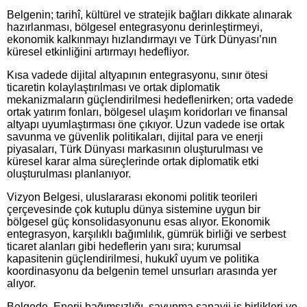
Belgenin; tarihî, kültürel ve stratejik bağları dikkate alınarak
hazırlanması, bölgesel entegrasyonu derinleştirmeyi,
ekonomik kalkınmayı hızlandırmayı ve Türk Dünyası’nın
küresel etkinliğini artırmayı hedefliyor.
Kısa vadede dijital altyapının entegrasyonu, sınır ötesi
ticaretin kolaylaştırılması ve ortak diplomatik
mekanizmaların güçlendirilmesi hedeflenirken; orta vadede
ortak yatırım fonları, bölgesel ulaşım koridorları ve finansal
altyapı uyumlaştırması öne çıkıyor. Uzun vadede ise ortak
savunma ve güvenlik politikaları, dijital para ve enerji
piyasaları, Türk Dünyası markasının oluşturulması ve
küresel karar alma süreçlerinde ortak diplomatik etki
oluşturulması planlanıyor.
Vizyon Belgesi, uluslararası ekonomi politik teorileri
çerçevesinde çok kutuplu dünya sistemine uygun bir
bölgesel güç konsolidasyonunu esas alıyor. Ekonomik
entegrasyon, karşılıklı bağımlılık, gümrük birliği ve serbest
ticaret alanları gibi hedeflerin yanı sıra; kurumsal
kapasitenin güçlendirilmesi, hukukî uyum ve politika
koordinasyonu da belgenin temel unsurları arasında yer
alıyor.
Belgede, Enerji bağımsızlığı, savunma sanayii iş birlikleri ve