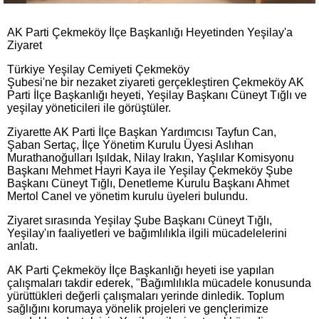
AK Parti Çekmeköy İlçe Başkanlığı Heyetinden Yeşilay'a
Ziyaret
Türkiye Yeşilay Cemiyeti Çekmeköy
Şubesi'ne bir nezaket ziyareti gerçekleştiren Çekmeköy AK
Parti İlçe Başkanlığı heyeti, Yeşilay Başkanı Cüneyt Tığlı ve
yeşilay yöneticileri ile görüştüler.
Ziyarette AK Parti İlçe Başkan Yardımcısı Tayfun Can,
Şaban Sertaç, İlçe Yönetim Kurulu Üyesi Aslıhan
Murathanoğulları Işıldak, Nilay Irakın, Yaşlılar Komisyonu
Başkanı Mehmet Hayri Kaya ile Yeşilay Çekmeköy Şube
Başkanı Cüneyt Tığlı, Denetleme Kurulu Başkanı Ahmet
Mertol Canel ve yönetim kurulu üyeleri bulundu.
Ziyaret sırasında Yeşilay Şube Başkanı Cüneyt Tığlı,
Yeşilay'ın faaliyetleri ve bağımlılıkla ilgili mücadelelerini
anlatı.
AK Parti Çekmeköy İIçe Başkanlığı heyeti ise yapılan
çalışmaları takdir ederek, "Bağımlılıkla mücadele konusunda
yürüttükleri değerli çalışmaları yerinde dinledik. Toplum
sağlığını korumaya yönelik projeleri ve gençlerimize