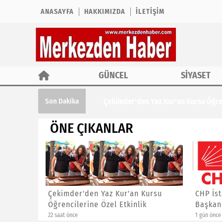
ANASAYFA
HAKKIMIZDA
İLETIŞIM
GÜNCEL
SİYASET
Çekimder'den Yaz Kur'an Kursu Öğrencil
Son Dakika
ÖNE ÇIKANLAR
ına ÖTV
Çekimder'den Yaz Kur'an Kursu
CHP İst
Öğrencilerine Özel Etkinlik
Başkanl
22 saat önce
1 gün önce