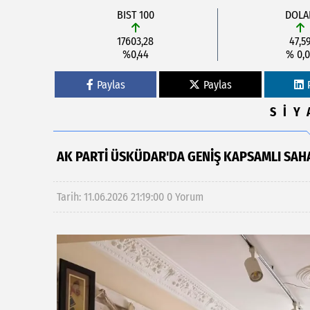
BIST 100
DOLA
17603,28
47,5
%0,44
% 0,0
Paylas
Paylas
SİY
AK PARTI ÜSKÜDAR'DA GENIŞ KAPSAMLI SA
Tarih: 11.06.2026 21:19:00
0 Yorum