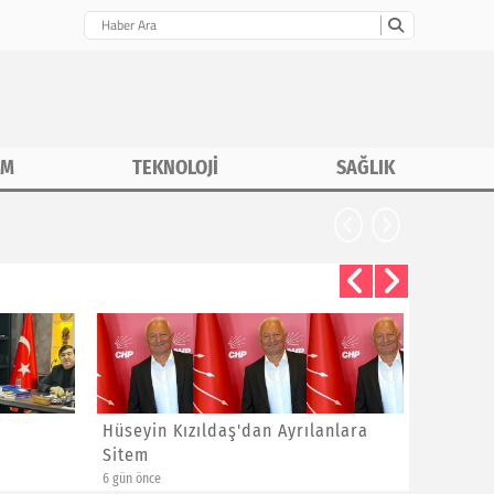
İM
TEKNOLOJİ
SAĞLIK
CHP İstanbu
Hüseyin Kızıldaş'dan Ayrılanlara
Bayram 
Sitem
Yeni Üye
6 gün önce
6 gün önce