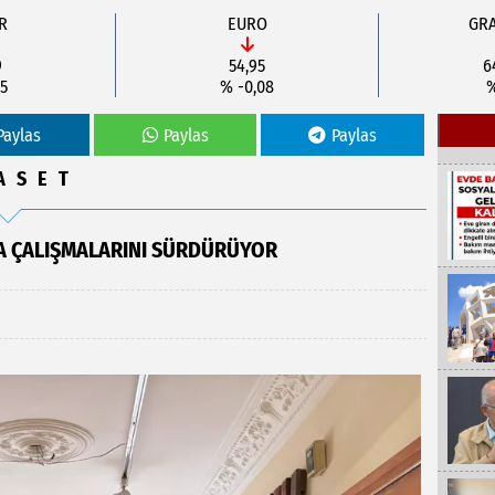
R
EURO
GRA
9
54,95
6
5
% -0,08
%
Paylas
Paylas
Paylas
ASET
HA ÇALIŞMALARINI SÜRDÜRÜYOR