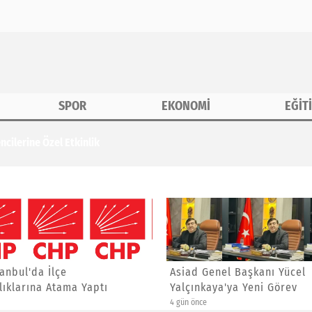
SPOR
EKONOMİ
EĞİT
erine Özel Etkinlik
anbul'da İlçe
Asiad Genel Başkanı Yücel
ıklarına Atama Yaptı
Yalçınkaya'ya Yeni Görev
4 gün önce