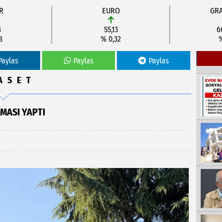
R
EURO
GRA
8
55,13
6
8
% 0,32
Paylas
Paylas
Paylas
ASET
MASI YAPTI