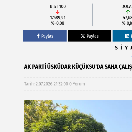
BIST 100
DOLA
17589,91
47,6
%-0,08
% 0,1
Paylas
Paylas
SİY
AK PARTI ÜSKÜDAR KÜÇÜKSU'DA SAHA ÇALIŞ
Tarih: 2.07.2026 21:32:00
0 Yorum