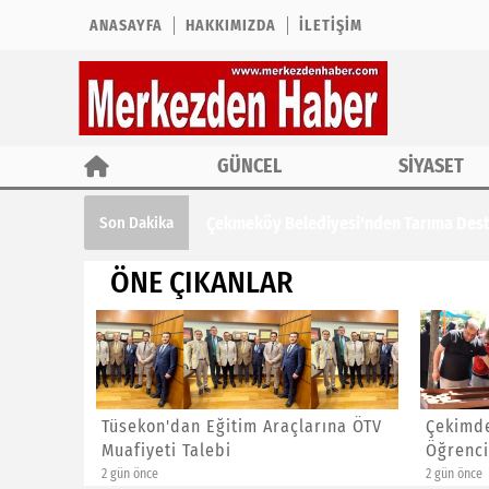
ANASAYFA
HAKKIMIZDA
İLETIŞIM
GÜNCEL
SİYASET
Çekmeköy Belediyesi'nden Tarıma Des
Son Dakika
ÖNE ÇIKANLAR
Tarıma
Tüsekon'dan Eğitim Araçlarına ÖTV
Çekimde
Muafiyeti Talebi
Öğrenci
2 gün önce
2 gün önce