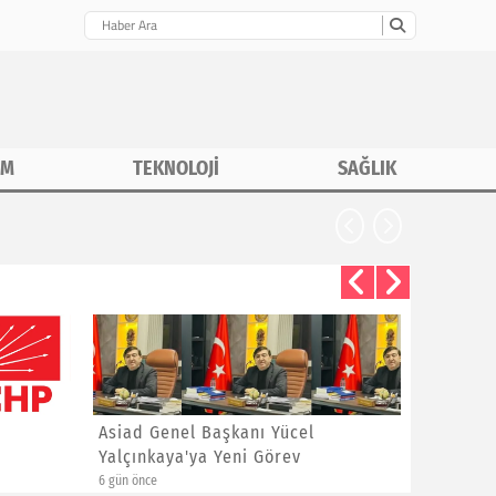
İM
TEKNOLOJİ
SAĞLIK
Asiad Genel Başkanı Yücel
Hüseyin 
Yalçınkaya'ya Yeni Görev
Sitem
6 gün önce
1 hafta önce