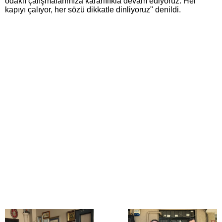
odaklı çalışmalarımıza kararlılıkla devam ediyoruz. Her
kapıyı çalıyor, her sözü dikkatle dinliyoruz" denildi.