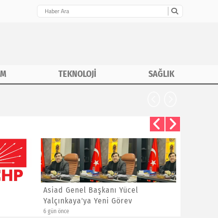
İM
TEKNOLOJİ
SAĞLIK
Asiad Genel Başkanı Yücel
Hüseyin 
Yalçınkaya'ya Yeni Görev
Sitem
6 gün önce
1 hafta önce