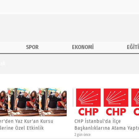
SPOR
EKONOMİ
EĞİT
tek
r'den Yaz Kur'an Kursu
CHP İstanbul'da İlçe
lerine Özel Etkinlik
Başkanlıklarına Atama Yaptı
2 gün önce