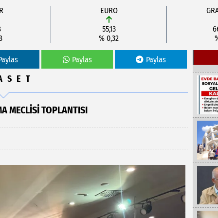
R
EURO
GRA
8
55,13
6
8
% 0,32
Paylas
Paylas
Paylas
ASET
A MECLISI TOPLANTISI