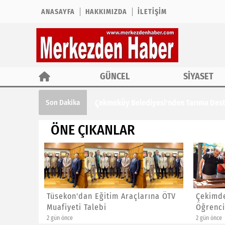
ANASAYFA
HAKKIMIZDA
İLETIŞIM
GÜNCEL
SİYASET
Çekmeköy Belediyesi'nden Tarıma Des
Son Dakika
ÖNE ÇIKANLAR
Tarıma
Tüsekon'dan Eğitim Araçlarına ÖTV
Çekimde
Muafiyeti Talebi
Öğrenci
2 gün önce
2 gün önce