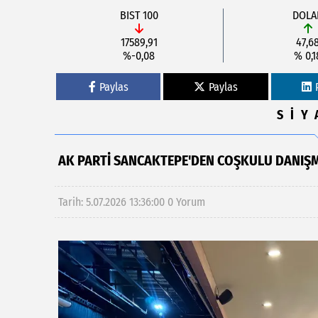
BIST 100
DOLA
17589,91
47,6
%-0,08
% 0,1
Paylas
Paylas
SİY
AK PARTI SANCAKTEPE'DEN COŞKULU DANIŞM
Tarih: 5.07.2026 13:36:00
0 Yorum