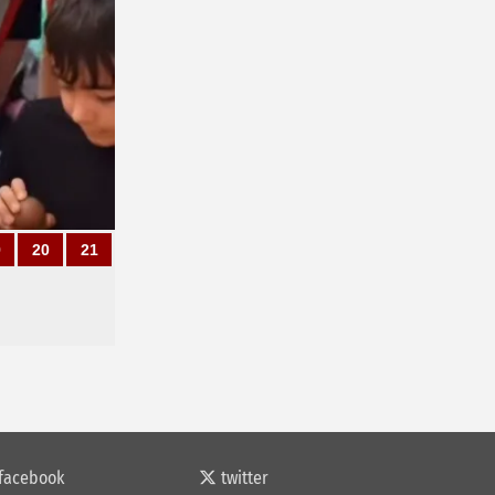
9
20
21
facebook
twitter