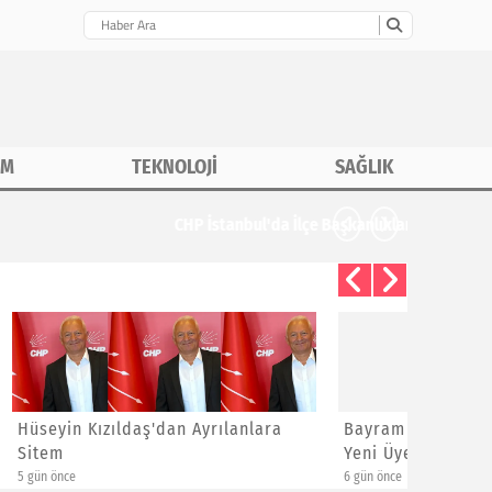
İM
TEKNOLOJİ
SAĞLIK
nlara
Bayram Gündüz Kapı Kapı Dolaşıp
ÖMERLİ 
Yeni Üye Kaydı Yapıyor
GEZEN M
SAHADA 
6 gün önce
6 gün önce