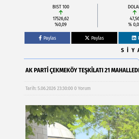
BIST 100
DOLA
17526,62
47,5
%0,09
% 0,0
Paylas
Paylas
SİY
AK PARTI ÇEKMEKÖY TEŞKILATI 21 MAHALLED
Tarih: 5.06.2026 23:30:00
0 Yorum