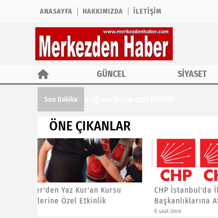
ANASAYFA
HAKKIMIZDA
İLETIŞIM
GÜNCEL
SİYASET
CHP İstanbul'da İlçe Başkanlıklarına A
Son Dakika
ÖNE ÇIKANLAR
ursu
CHP İstanbul'da İlçe
Asiad G
Başkanlıklarına Atama Yaptı
Yalçınk
6 saat önce
3 gün önce