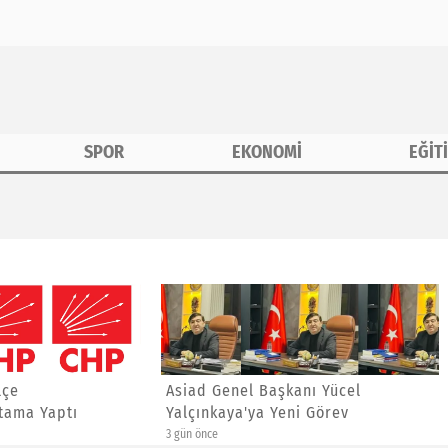
SPOR
EKONOMİ
EĞİT
tama Yaptı
enel Başkanı Yücel
Hüseyin Kızıldaş'dan Ayrıla
aya'ya Yeni Görev
Sitem
5 gün önce