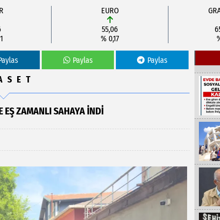
R
EURO
GRA
6
55,06
6
1
% 0,17
Paylas
Paylas
Paylas
ASET
E EŞ ZAMANLI SAHAYA İNDI