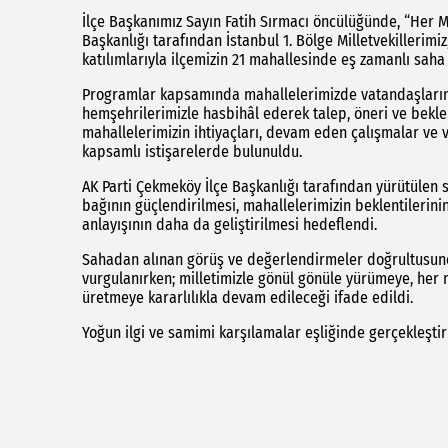
İlçe Başkanımız Sayın Fatih Sırmacı öncülüğünde, “Her M
Başkanlığı tarafından İstanbul 1. Bölge Milletvekillerimi
katılımlarıyla ilçemizin 21 mahallesinde eş zamanlı saha 
Programlar kapsamında mahallelerimizde vatandaşlarımı
hemşehrilerimizle hasbihâl ederek talep, öneri ve beklent
mahallelerimizin ihtiyaçları, devam eden çalışmalar ve
kapsamlı istişarelerde bulunuldu.
AK Parti Çekmeköy İlçe Başkanlığı tarafından yürütülen 
bağının güçlendirilmesi, mahallelerimizin beklentilerini
anlayışının daha da geliştirilmesi hedeflendi.
Sahadan alınan görüş ve değerlendirmeler doğrultusun
vurgulanırken; milletimizle gönül gönüle yürümeye, her
üretmeye kararlılıkla devam edileceği ifade edildi.
Yoğun ilgi ve samimi karşılamalar eşliğinde gerçekleşti