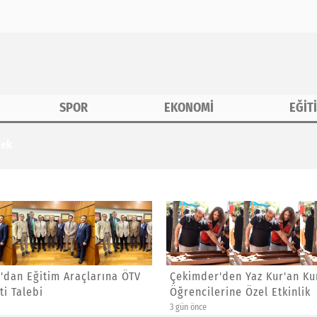
SPOR
EKONOMİ
EĞİT
tek
'dan Eğitim Araçlarına ÖTV
Çekimder'den Yaz Kur'an Ku
ti Talebi
Öğrencilerine Özel Etkinlik
3 gün önce