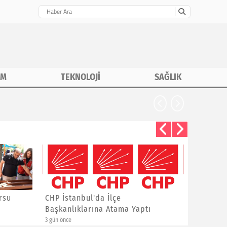
İM
TEKNOLOJİ
SAĞLIK
rsu
CHP İstanbul'da İlçe
Asiad G
Başkanlıklarına Atama Yaptı
Yalçınka
3 gün önce
1 hafta önce