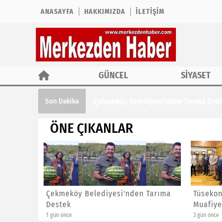
ANASAYFA
HAKKIMIZDA
İLETIŞIM
GÜNCEL
SİYASET
Çekmeköy Belediyesi'nden Tarıma Des
Son Dakika
ÖNE ÇIKANLAR
enlik
Çekmeköy Belediyesi'nden Tarıma
Tüsekon
Destek
Muafiye
1 gün önce
3 gün önce