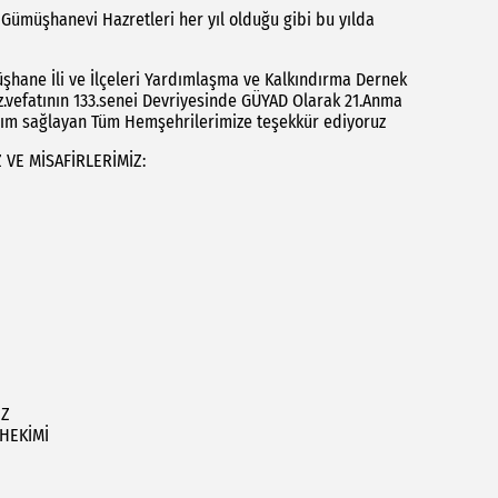
müşhanevi Hazretleri her yıl olduğu gibi bu yılda
şhane İli ve İlçeleri Yardımlaşma ve Kalkındırma Dernek
.vefatının 133.senei Devriyesinde GÜYAD Olarak 21.Anma
lım sağlayan Tüm Hemşehrilerimize teşekkür ediyoruz
VE MİSAFİRLERİMİZ:
IZ
ŞHEKİMİ