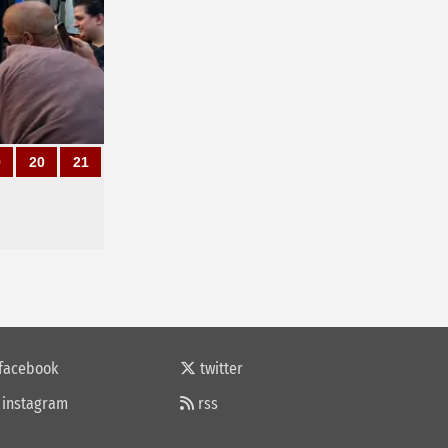
9
20
21
facebook
twitter
instagram
rss