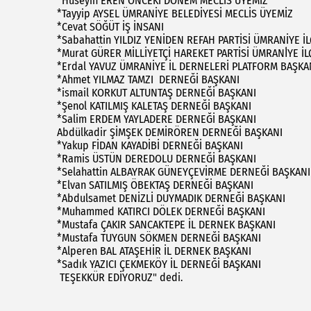
*Hüseyin EREN ÖNCEKİ DÖNEM MECLİS ÜYEMİZ
*Tayyip AYSEL ÜMRANİYE BELEDİYESİ MECLİS ÜYEMİZ
*Cevat SÖĞÜT İŞ İNSANI
*Sabahattin YILDIZ YENİDEN REFAH PARTİSİ ÜMRANİYE İ
*Murat GÜRER MİLLİYETÇİ HAREKET PARTİSİ ÜMRANİ̇YE İ
*Erdal YAVUZ ÜMRANİYE İL DERNELERİ PLATFORM BAŞK
*Ahmet YILMAZ TAMZI DERNEĞİ BAŞKANI
*ismail KORKUT ALTUNTAŞ DERNEĞİ BAŞKANI
*Şenol KATILMIŞ KALETAŞ DERNEĞİ BAŞKANI
*Salim ERDEM YAYLADERE DERNEĞİ BAŞKANI
Abdülkadir ŞİMŞEK DEMİRÖREN DERNEĞİ BAŞKANI
*Yakup FİDAN KAYADİBİ DERNEĞİ BAŞKANI
*Ramis ÜSTÜN DEREDOLU DERNEĞİ BAŞKANI
*Selahattin ALBAYRAK GÜNEYÇEVİRME DERNEĞİ BAŞKAN
*Elvan SATILMIŞ ÖBEKTAŞ DERNEĞİ BAŞKANI
*Abdulsamet DENİZLİ DUYMADIK DERNEĞİ BAŞKANI
*Muhammed KATIRCI DÖLEK DERNEĞİ BAŞKANI
*Mustafa ÇAKIR SANCAKTEPE İL DERNEK BAŞKANI
*Mustafa TUYGUN SÖKMEN DERNEĞİ BAŞKANI
*Alperen BAL ATAŞEHİR İL DERNEK BAŞKANI
*Sadık YAZICI ÇEKMEKÖY İL DERNEĞİ BAŞKANI
TEŞEKKÜR EDİYORUZ" dedi.