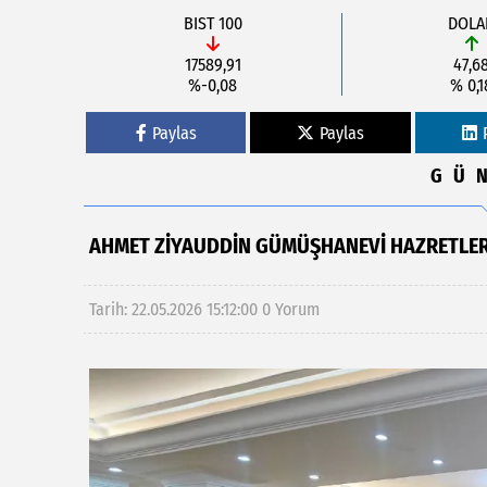
BIST 100
DOLA
17589,91
47,6
%-0,08
% 0,1
Paylas
Paylas
GÜ
AHMET ZIYAUDDIN GÜMÜŞHANEVI HAZRETLER
Tarih: 22.05.2026 15:12:00
0 Yorum