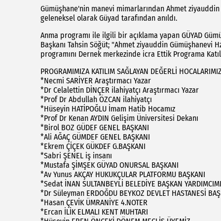
Gümüşhane'nin manevi mimarlarından Ahmet ziyauddin Gü
geleneksel olarak Güyad tarafından anıldı.
Anma programı ile ilgili bir açıklama yapan GÜYAD Gümü
Başkanı Tahsin Söğüt; "Ahmet ziyauddin Gümüşhanevi Hz
programını Dernek merkezinde icra Ettik Programa Katı
PROGRAMIMIZA KATILIM SAĞLAYAN DEĞERLİ HOCALARIMIZ 
*Necmi SARİYER Araştırmacı Yazar
*Dr Celalettin DİNÇER ilahiyatçı Araştırmacı Yazar
*Prof Dr Abdullah ÖZCAN ilahiyatçı
*Hüseyin HATİPOĞLU İmam Hatib Hocamız
*Prof Dr Kenan AYDIN Gelişim Üniversitesi Dekanı
*Birol BOZ GÜDEF GENEL BAŞKANI
*Ali AĞAÇ GÜMDEF GENEL BAŞKANI
*Ekrem ÇİÇEK GÜKDEF G.BAŞKANI
*Sabri ŞENEL iş insanı
*Mustafa ŞİMŞEK GÜYAD ONURSAL BAŞKANI
*Av Yunus AKÇAY HUKUKÇULAR PLATFORMU BAŞKANI
*Sedat İNAN SULTANBEYLİ BELEDİYE BAŞKAN YARDIMCIM
*Dr Süleyman ERDOĞDU BEYKOZ DEVLET HASTANESİ BA
*Hasan ÇEVİK ÜMRANİYE 4.NOTER
*Ercan İLİK ELMALI KENT MUHTARI