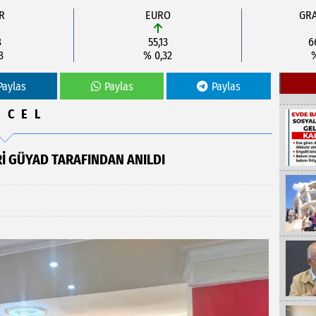
R
EURO
GRA
8
55,13
6
8
% 0,32
Paylas
Paylas
Paylas
NCEL
I GÜYAD TARAFINDAN ANILDI