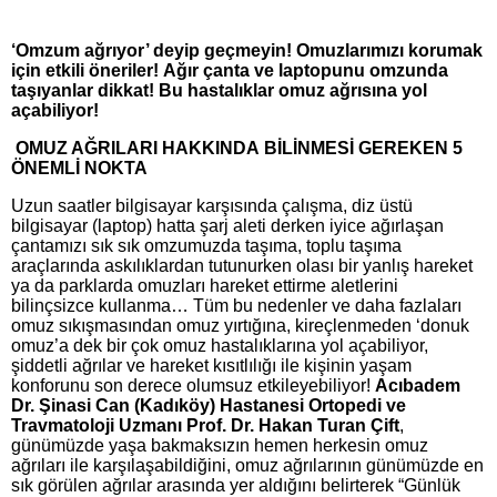
‘Omzum ağrıyor’ deyip geçmeyin! Omuzlarımızı korumak
için etkili öneriler! Ağır çanta ve laptopunu omzunda
taşıyanlar dikkat! Bu hastalıklar omuz ağrısına yol
açabiliyor!
OMUZ AĞRILARI HAKKINDA BİLİNMESİ GEREKEN 5
ÖNEMLİ NOKTA
Uzun saatler bilgisayar karşısında çalışma, diz üstü
bilgisayar (laptop) hatta şarj aleti derken iyice ağırlaşan
çantamızı sık sık omzumuzda taşıma, toplu taşıma
araçlarında askılıklardan tutunurken olası bir yanlış hareket
ya da parklarda omuzları hareket ettirme aletlerini
bilinçsizce kullanma… Tüm bu nedenler ve daha fazlaları
omuz sıkışmasından omuz yırtığına, kireçlenmeden ‘donuk
omuz’a dek bir çok omuz hastalıklarına yol açabiliyor,
şiddetli ağrılar ve hareket kısıtlılığı ile kişinin yaşam
konforunu son derece olumsuz etkileyebiliyor!
Acıbadem
Dr. Şinasi Can (Kadıköy) Hastanesi Ortopedi ve
Travmatoloji Uzmanı Prof. Dr. Hakan Turan Çift
,
günümüzde yaşa bakmaksızın hemen herkesin omuz
ağrıları ile karşılaşabildiğini, omuz ağrılarının günümüzde en
sık görülen ağrılar arasında yer aldığını belirterek “Günlük