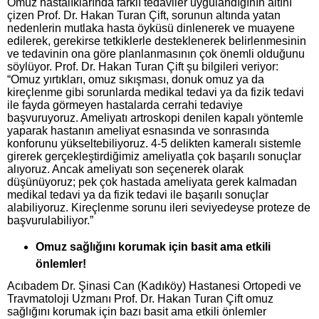
Omuz hastalıklarında farklı tedaviler uygulandığının altını
çizen Prof. Dr. Hakan Turan Çift, sorunun altında yatan
nedenlerin mutlaka hasta öyküsü dinlenerek ve muayene
edilerek, gerekirse tetkiklerle desteklenerek belirlenmesinin
ve tedavinin ona göre planlanmasının çok önemli olduğunu
söylüyor. Prof. Dr. Hakan Turan Çift şu bilgileri veriyor:
“Omuz yırtıkları, omuz sıkışması, donuk omuz ya da
kireçlenme gibi sorunlarda medikal tedavi ya da fizik tedavi
ile fayda görmeyen hastalarda cerrahi tedaviye
başvuruyoruz. Ameliyatı artroskopi denilen kapalı yöntemle
yaparak hastanın ameliyat esnasında ve sonrasında
konforunu yükseltebiliyoruz. 4-5 delikten kameralı sistemle
girerek gerçekleştirdiğimiz ameliyatla çok başarılı sonuçlar
alıyoruz. Ancak ameliyatı son seçenerek olarak
düşünüyoruz; pek çok hastada ameliyata gerek kalmadan
medikal tedavi ya da fizik tedavi ile başarılı sonuçlar
alabiliyoruz. Kireçlenme sorunu ileri seviyedeyse proteze de
başvurulabiliyor.”
Omuz sağlığını korumak için basit ama etkili
önlemler!
Acıbadem Dr. Şinasi Can (Kadıköy) Hastanesi Ortopedi ve
Travmatoloji Uzmanı Prof. Dr. Hakan Turan Çift omuz
sağlığını korumak için bazı basit ama etkili önlemler