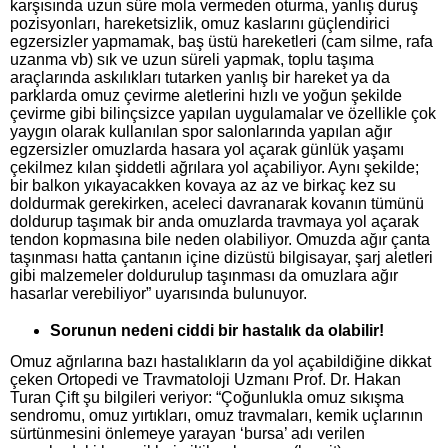
karşısında uzun süre mola vermeden oturma, yanlış duruş
pozisyonları, hareketsizlik, omuz kaslarını güçlendirici
egzersizler yapmamak, baş üstü hareketleri (cam silme, rafa
uzanma vb) sık ve uzun süreli yapmak, toplu taşıma
araçlarında askılıkları tutarken yanlış bir hareket ya da
parklarda omuz çevirme aletlerini hızlı ve yoğun şekilde
çevirme gibi bilinçsizce yapılan uygulamalar ve özellikle çok
yaygın olarak kullanılan spor salonlarında yapılan ağır
egzersizler omuzlarda hasara yol açarak günlük yaşamı
çekilmez kılan şiddetli ağrılara yol açabiliyor. Aynı şekilde;
bir balkon yıkayacakken kovaya az az ve birkaç kez su
doldurmak gerekirken, aceleci davranarak kovanın tümünü
doldurup taşımak bir anda omuzlarda travmaya yol açarak
tendon kopmasına bile neden olabiliyor. Omuzda ağır çanta
taşınması hatta çantanın içine dizüstü bilgisayar, şarj aletleri
gibi malzemeler doldurulup taşınması da omuzlara ağır
hasarlar verebiliyor” uyarısında bulunuyor.
Sorunun nedeni ciddi bir hastalık da olabilir!
Omuz ağrılarına bazı hastalıkların da yol açabildiğine dikkat
çeken Ortopedi ve Travmatoloji Uzmanı Prof. Dr. Hakan
Turan Çift şu bilgileri veriyor: “Çoğunlukla omuz sıkışma
sendromu, omuz yırtıkları, omuz travmaları, kemik uçlarının
sürtünmesini önlemeye yarayan ‘bursa’ adı verilen