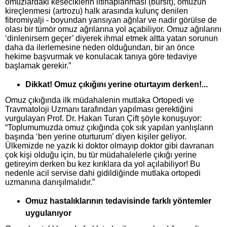
omuzlardaki keseciklerin iltihaplanması (bursit), omuzun
kireçlenmesi (artrozu) halk arasında kulunç denilen
fibromiyalji - boyundan yansıyan ağrılar ve nadir görülse de
olası bir tümör omuz ağrılarına yol açabiliyor. Omuz ağrılarını
‘dinlenirsem geçer’ diyerek ihmal etmek altta yatan sorunun
daha da ilerlemesine neden olduğundan, bir an önce
hekime başvurmak ve konulacak tanıya göre tedaviye
başlamak gerekir.”
Dikkat! Omuz çıkığını yerine oturtayım derken!...
Omuz çıkığında ilk müdahalenin mutlaka Ortopedi ve
Travmatoloji Uzmanı tarafından yapılması gerektiğini
vurgulayan Prof. Dr. Hakan Turan Çift şöyle konuşuyor:
“Toplumumuzda omuz çıkığında çok sık yapılan yanlışların
başında ‘ben yerine oturturum’ diyen kişiler geliyor.
Ülkemizde ne yazık ki doktor olmayıp doktor gibi davranan
çok kişi olduğu için, bu tür müdahalelerle çıkığı yerine
getireyim derken bu kez kırıklara da yol açılabiliyor! Bu
nedenle acil servise dahi gidildiğinde mutlaka ortopedi
uzmanına danışılmalıdır.”
Omuz hastalıklarının tedavisinde farklı yöntemler
uygulanıyor