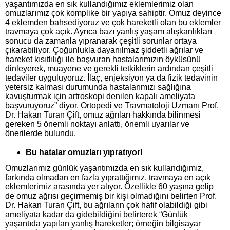
yaşantımızda en sık kullandığımız eklemlerimiz olan
omuzlarımız çok komplike bir yapıya sahiptir. Omuz deyince
4 eklemden bahsediyoruz ve çok hareketli olan bu eklemler
travmaya çok açık. Ayrıca bazı yanlış yaşam alışkanlıkları
sonucu da zamanla yıpranarak çeşitli sorunlar ortaya
çıkarabiliyor. Çoğunlukla dayanılmaz şiddetli ağrılar ve
hareket kısıtlılığı ile başvuran hastalarımızın öyküsünü
dinleyerek, muayene ve gerekli tetkiklerin ardından çeşitli
tedaviler uyguluyoruz. İlaç, enjeksiyon ya da fizik tedavinin
yetersiz kalması durumunda hastalarımızı sağlığına
kavuşturmak için artroskopi denilen kapalı ameliyata
başvuruyoruz” diyor. Ortopedi ve Travmatoloji Uzmanı Prof.
Dr. Hakan Turan Çift, omuz ağrıları hakkında bilinmesi
gereken 5 önemli noktayı anlattı, önemli uyarılar ve
önerilerde bulundu.
Bu hatalar omuzları yıpratıyor!
Omuzlarımız günlük yaşantımızda en sık kullandığımız,
farkında olmadan en fazla yıprattığımız, travmaya en açık
eklemlerimiz arasında yer alıyor. Özellikle 60 yaşına gelip
de omuz ağrısı geçirmemiş bir kişi olmadığını belirten Prof.
Dr. Hakan Turan Çift, bu ağrıların çok hafif olabildiği gibi
ameliyata kadar da gidebildiğini belirterek “Günlük
yaşantıda yapılan yanlış hareketler; örneğin bilgisayar