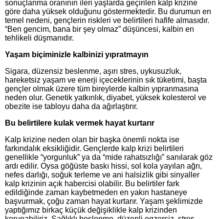
sonuçlanma oranının ileri yaşlarda geçirilen kalp krizine
göre daha yüksek olduğunu göstermektedir. Bu durumun en
temel nedeni, gençlerin riskleri ve belirtileri hafife almasıdır.
“Ben gencim, bana bir şey olmaz” düşüncesi, kalbin en
tehlikeli düşmanıdır.
Yaşam biçiminizle kalbinizi yıpratmayın
Sigara, düzensiz beslenme, aşırı stres, uykusuzluk,
hareketsiz yaşam ve enerji içeceklerinin sık tüketimi, başta
gençler olmak üzere tüm bireylerde kalbin yıpranmasına
neden olur. Genetik yatkınlık, diyabet, yüksek kolesterol ve
obezite ise tabloyu daha da ağırlaştırır.
Bu belirtilere kulak vermek hayat kurtarır
Kalp krizine neden olan bir başka önemli nokta ise
farkındalık eksikliğidir. Gençlerde kalp krizi belirtileri
genellikle “yorgunluk” ya da “mide rahatsızlığı” sanılarak göz
ardı edilir. Oysa göğüste baskı hissi, sol kola yayılan ağrı,
nefes darlığı, soğuk terleme ve ani halsizlik gibi sinyaller
kalp krizinin açık habercisi olabilir. Bu belirtiler fark
edildiğinde zaman kaybetmeden en yakın hastaneye
başvurmak, çoğu zaman hayat kurtarır. Yaşam şeklimizde
yaptığımız birkaç küçük değişiklikle kalp krizinden
korunabiliriz. Sağlıklı beslenme, düzenli egzersiz, stres