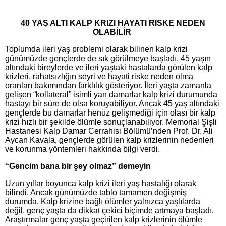
40 YAŞ ALTI KALP KRİZİ HAYATİ RİSKE NEDEN
OLABİLİR
Toplumda ileri yaş problemi olarak bilinen kalp krizi
günümüzde gençlerde de sık görülmeye başladı. 45 yaşın
altındaki bireylerde ve ileri yaştaki hastalarda görülen kalp
krizleri, rahatsızlığın seyri ve hayati riske neden olma
oranları bakımından farklılık gösteriyor. İleri yaşta zamanla
gelişen “kollateral” isimli yan damarlar kalp krizi durumunda
hastayı bir süre de olsa koruyabiliyor. Ancak 45 yaş altındaki
gençlerde bu damarlar henüz gelişmediği için olası bir kalp
krizi hızlı bir şekilde ölümle sonuçlanabiliyor. Memorial Şişli
Hastanesi Kalp Damar Cerrahisi Bölümü’nden Prof. Dr. Ali
Aycan Kavala, gençlerde görülen kalp krizlerinin nedenleri
ve korunma yöntemleri hakkında bilgi verdi.
“Gencim bana bir şey olmaz” demeyin
Uzun yıllar boyunca kalp krizi ileri yaş hastalığı olarak
bilindi. Ancak günümüzde tablo tamamen değişmiş
durumda. Kalp krizine bağlı ölümler yalnızca yaşlılarda
değil, genç yaşta da dikkat çekici biçimde artmaya başladı.
Araştırmalar genç yaşta geçirilen kalp krizlerinin ölümle