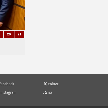
9
20
21
facebook
twitter
instagram
rss