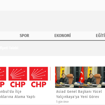
SPOR
EKONOMİ
EĞİT
iyeti Talebi
anbul'da İlçe
Asiad Genel Başkanı Yücel
ıklarına Atama Yaptı
Yalçınkaya'ya Yeni Görev
5 gün önce