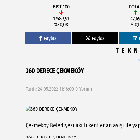
BIST 100
DOLA
17589,91
47,6
%-0,08
% 0,1
Paylas
Paylas
TEKN
360 DERECE ÇEKMEKÖY
Tarih: 24.05.2022 11:18:00
0 Yorum
Çekmeköy Belediyesi akıllı kentler anlayışı ile yap
360 DERECE ÇEKMEKÖY