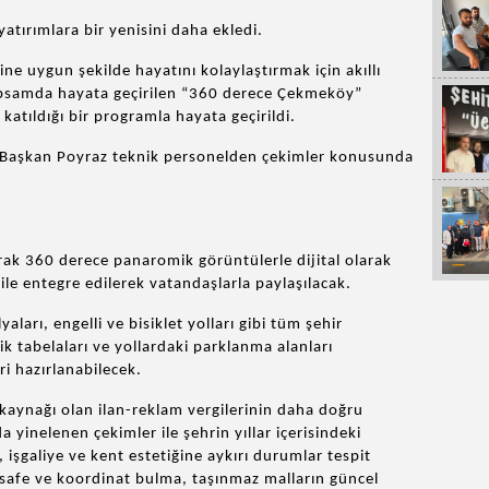
yatırımlara bir yenisini daha ekledi.
ne uygun şekilde hayatını kolaylaştırmak için akıllı
 kapsamda hayata geçirilen “360 derece Çekmeköy”
atıldığı bir programla hayata geçirildi.
n Başkan Poyraz teknik personelden çekimler konusunda
ak 360 derece panaromik görüntülerle dijital olarak
 ile entegre edilerek vatandaşlarla paylaşılacak.
aları, engelli ve bisiklet yolları gibi tüm şehir
ik tabelaları ve yollardaki parklanma alanları
eri hazırlanabilecek.
r kaynağı olan ilan-reklam vergilerinin daha doğru
 yinelenen çekimler ile şehrin yıllar içerisindeki
şgaliye ve kent estetiğine aykırı durumlar tespit
esafe ve koordinat bulma, taşınmaz malların güncel