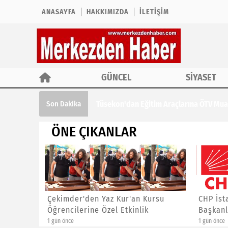
ANASAYFA
HAKKIMIZDA
İLETIŞIM
GÜNCEL
SİYASET
Tüsekon'dan Eğitim Araçlarına ÖTV Muaf
Son Dakika
ÖNE ÇIKANLAR
ına ÖTV
Çekimder'den Yaz Kur'an Kursu
CHP İst
Öğrencilerine Özel Etkinlik
Başkanl
1 gün önce
1 gün önce