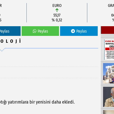
R
EURO
GRA
9
55,17
6
5
% 0,32
Paylas
Paylas
Paylas
OLOJİ
tığı yatırımlara bir yenisini daha ekledi.