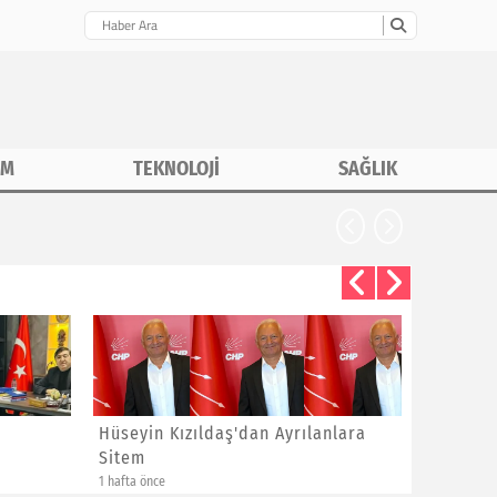
İM
TEKNOLOJİ
SAĞLIK
Hüseyin Kızıldaş'dan Ayrılanlara
Bayram 
Sitem
Yeni Üye
1 hafta önce
1 hafta önce