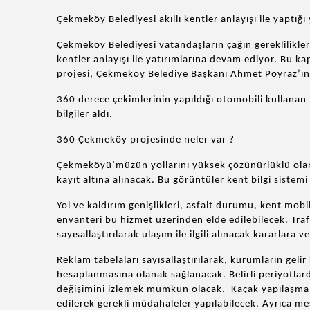
Çekmeköy Belediyesi akıllı kentler anlayışı ile yaptığı 
Çekmeköy Belediyesi vatandaşların çağın gereklilikleri
kentler anlayışı ile yatırımlarına devam ediyor. Bu
projesi, Çekmeköy Belediye Başkanı Ahmet Poyraz’ın k
360 derece çekimlerinin yapıldığı otomobili kullana
bilgiler aldı.
360 Çekmeköy projesinde neler var ?
Çekmeköyü’müzün yollarını yüksek çözünürlüklü olar
kayıt altına alınacak. Bu görüntüler kent bilgi sistemi
Yol ve kaldırım genişlikleri, asfalt durumu, kent mobily
envanteri bu hizmet üzerinden elde edilebilecek. Traf
sayısallaştırılarak ulaşım ile ilgili alınacak kararlara v
Reklam tabelaları sayısallaştırılarak, kurumların geli
hesaplanmasına olanak sağlanacak. Belirli periyotlarda
değişimini izlemek mümkün olacak. Kaçak yapılaşma, i
edilerek gerekli müdahaleler yapılabilecek. Ayrıca m